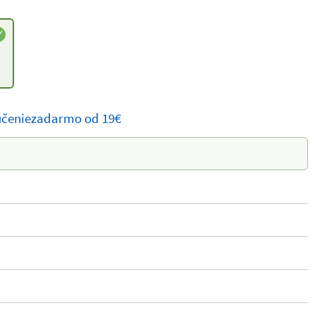
čenie
zadarmo
od 19€