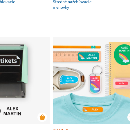
hľovacie
Stredné nažehľovacie
menovky