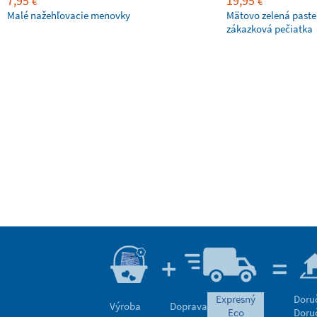
7,95
19,95
€
€
Malé nažehľovacie menovky
Mätovo zelená paste
zákazková pečiatka
expresný
Doru
Výroba
Doprava
eco
Doru