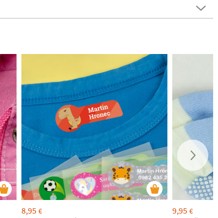
8,95
9,95
€
€