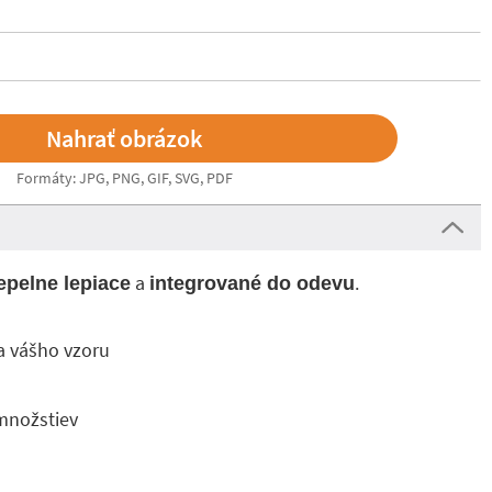
Formáty: JPG, PNG, GIF, SVG, PDF
a
.
epelne lepiace
integrované do odevu
a vášho vzoru
množstiev