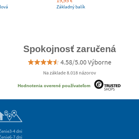
19,95
€
lová
Základný balík
Spokojnosť zaručená
4.58/5.00 Výborne
Na základe 8.018 názorov
Hodnotenia overené používateľom
čenie
3-4 dni
čenie
6-7 dni