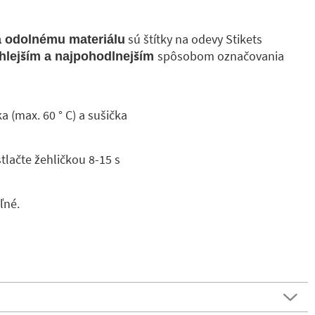
sú štítky na odevy Stikets
a odolnému materiálu
spôsobom označovania
hlejším a najpohodlnejším
a (max. 60 ° C) a sušička
tlačte žehličkou 8-15 s
ľné.