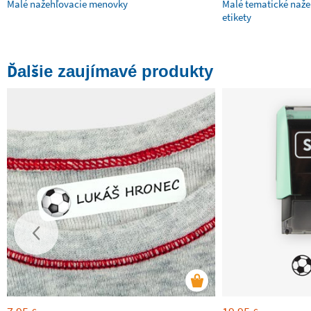
Malé nažehľovacie menovky
Malé tematické naže
etikety
Ďalšie zaujímavé produkty