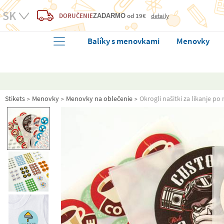
DORUČENIE
od 19€
detaily
ZADARMO
Balíky s menovkami
Menovky
Stikets
Menovky
Menovky na oblečenie
Okrogli našitki za likanje po