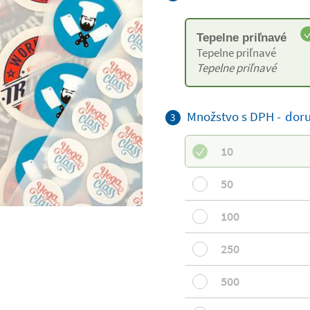
Tepelne priľnavé
Tepelne priľnavé
Tepelne priľnavé
Množstvo s DPH -
doru
3
10
50
100
250
500