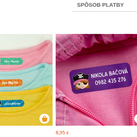
SPÔSOB PLATBY
8,95
€