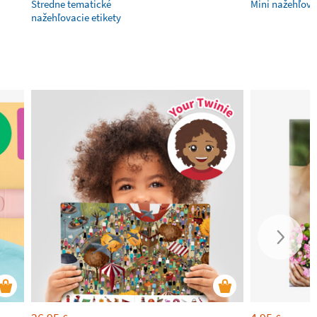
Stredne tematické
Mini nažehľov
nažehľovacie etikety