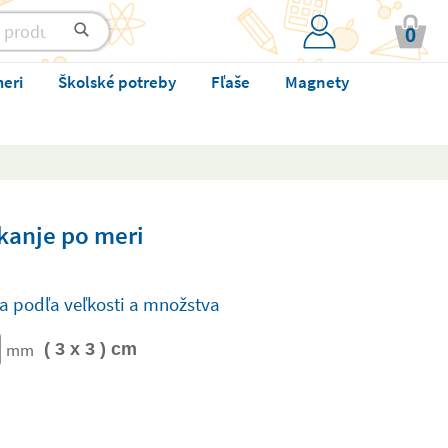
0
meri
Školské potreby
Fľaše
Magnety
ikanje po meri
a podľa veľkosti a množstva
mm
( 3 x 3 ) cm