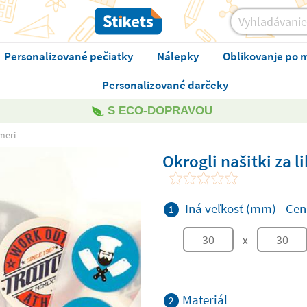
Personalizované pečiatky
Nálepky
Oblikovanje po 
Personalizované darčeky
S ECO-DOPRAVOU
 meri
Okrogli našitki za l
Iná veľkosť (mm)
-
Cen
1
x
Materiál
2