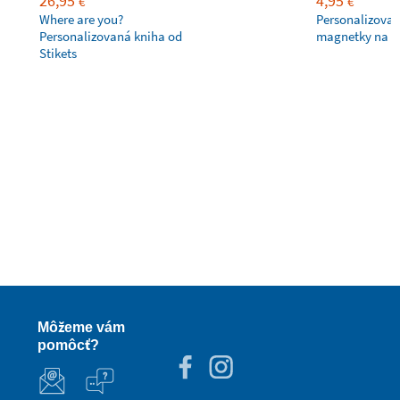
26,95
4,95
€
€
Where are you?
Personalizovan
Personalizovaná kniha od
magnetky na c
Stikets
Môžeme vám
pomôcť?