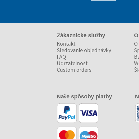
Zákaznícke služby
O
Kontakt
O 
Sledovanie objednávky
Sp
FAQ
Ba
UdrzateInost
W
Custom orders
Š
Naše spôsoby platby
N