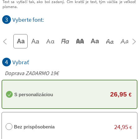
Text sa vytlačí tak, ako bol zadaný. Čím kratší je text, tým väčšia je veľkosť
písmena.
3
Vyberte font:
4
Vybrať
Doprava ZADARMO 19€
26,95
S personalizáciou
€
24,95
Bez prispôsobenia
€