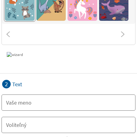
2
Text