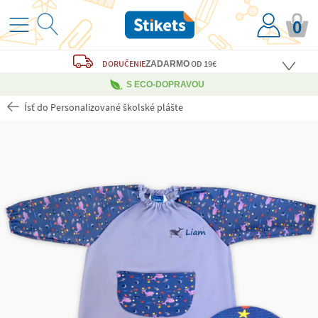
0
DORUČENIE
OD 19€
ZADARMO
S ECO-DOPRAVOU
Ísť do Personalizované školské plášte