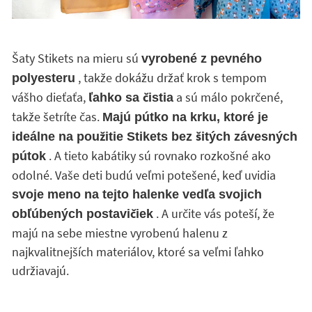
Šaty Stikets na mieru sú
vyrobené z pevného
, takže dokážu držať krok s tempom
polyesteru
vášho dieťaťa,
a sú málo pokrčené,
ľahko sa čistia
takže šetríte čas.
Majú pútko na krku, ktoré je
ideálne na použitie Stikets bez šitých závesných
. A tieto kabátiky sú rovnako rozkošné ako
pútok
odolné. Vaše deti budú veľmi potešené, keď uvidia
svoje meno na tejto halenke vedľa svojich
. A určite vás poteší, že
obľúbených postavičiek
majú na sebe miestne vyrobenú halenu z
najkvalitnejších materiálov, ktoré sa veľmi ľahko
udržiavajú.