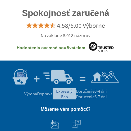
Spokojnosť zaručená
4.58/5.00 Výborne
Na základe 8.018 názorov
Hodnotenia overené používateľom
expresný
Doručenie
3-4 dni
Výroba
Doprava
eco
Doručenie
6-7 dni
Môžeme vám pomôcť?