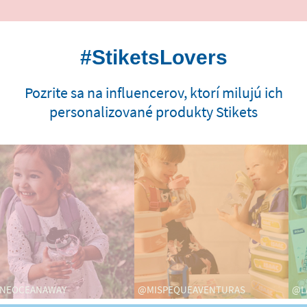
#StiketsLovers
Pozrite sa na influencerov, ktorí milujú ich
personalizované produkty Stikets
EANAWAY
@MISPEQUEAVENTURAS
@LAURA