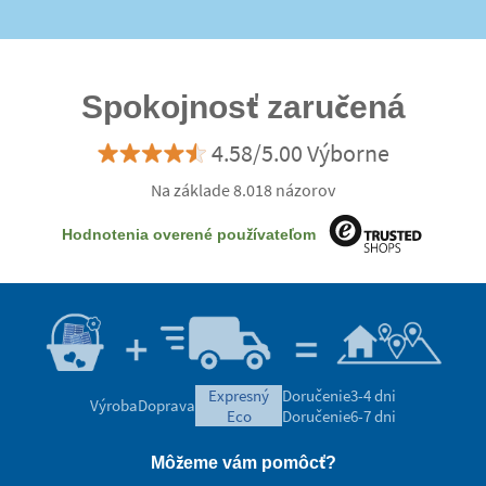
Spokojnosť zaručená
4.58/5.00 Výborne
Na základe 8.018 názorov
Hodnotenia overené používateľom
expresný
Doručenie
3-4 dni
Výroba
Doprava
eco
Doručenie
6-7 dni
Môžeme vám pomôcť?