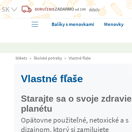
DORUČENIE
od 19€
detaily
ZADARMO
Balíky s menovkami
Menovky
Stikets
Školské potreby
Vlastné fľaše
Vlastné fľaše
Starajte sa o svoje zdravie
planétu
Opätovne použiteľné, netoxické a s
dizajnom, ktorý si zamilujete