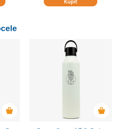
Kúpiť
ocele