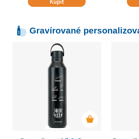
Kúpiť
Gravírované personalizova