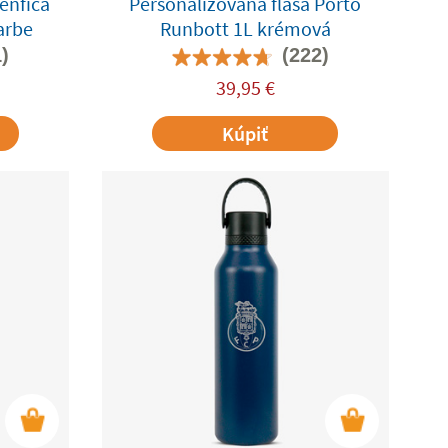
enfica
Personalizovaná fľaša Porto
farbe
Runbott 1L krémová
)
(222)
39,95
€
Kúpiť