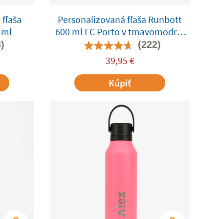
 fľaša
Personalizovaná fľaša Runbott
 ml
600 ml FC Porto v tmavomodrej
farbe
)
(222)
39,95
€
Kúpiť