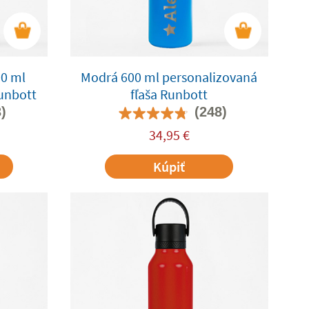
0 ml
Modrá 600 ml personalizovaná
Runbott
fľaša Runbott
)
(248)
34,95
€
Kúpiť