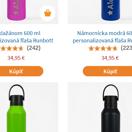
klažánom 600 ml
Námornícka modrá 60
izovaná fľaša Runbott
personalizovaná fľaša 
(242)
(223
34,95
€
34,95
€
Kúpiť
Kúpiť