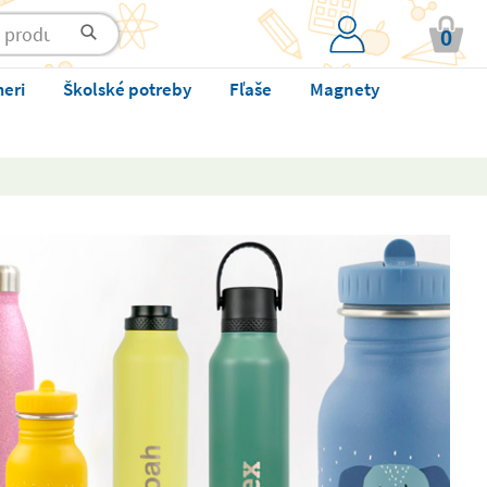
0
meri
Školské potreby
Fľaše
Magnety