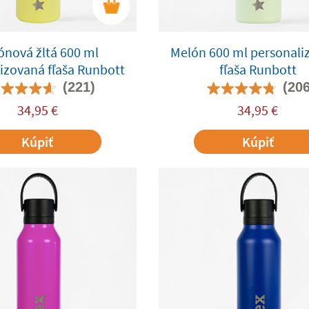
ónová žltá 600 ml
Melón 600 ml personali
izovaná fľaša Runbott
fľaša Runbott
(221)
(206
34,95
€
34,95
€
Kúpiť
Kúpiť