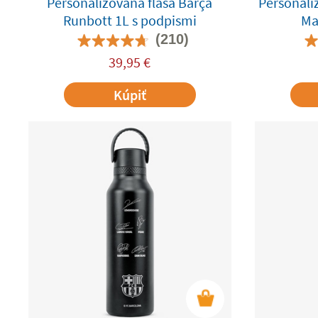
Personalizovaná fľaša Barça
Personaliz
Runbott 1L s podpismi
Ma
(210)
39,95
€
Kúpiť