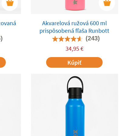
zovaná
Akvarelová ružová 600 ml
prispôsobená fľaša Runbott
)
(243)
34,95
€
Kúpiť