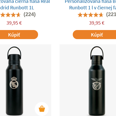
ovaná čierna fľaša Real
Personalizovaná fľaša B
drid Runbott 1L
Runbott 1 l v čiernej 
(224)
(221
39,95
€
39,95
€
Kúpiť
Kúpiť