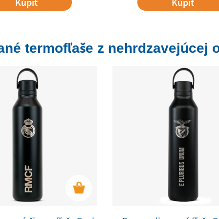
Kúpiť
Kúpiť
né termofľaše z nehrdzavejúcej 