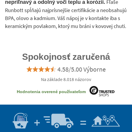
Fľaše
nepriľnavý a odolný voči teplu a korózii.
Runbott spĺňajú najprísnejšie certifikácie a neobsahujú
BPA, olovo a kadmium. Váš nápoj je v kontakte iba s
keramickým povlakom, ktorý mu bráni v kovovej chuti.
Spokojnosť zaručená
4.58/5.00 Výborne
Na základe 8.018 názorov
Hodnotenia overené používateľom