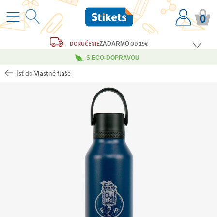
0
DORUČENIE
OD 19€
ZADARMO
S ECO-DOPRAVOU
Ísť do Vlastné fľaše