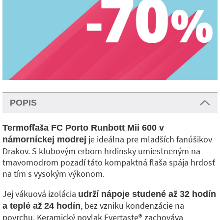
POPIS
Termofľaša FC Porto Runbott Mii 600 v
je ideálna pre mladších fanúšikov
námorníckej modrej
Drakov. S klubovým erbom hrdinsky umiestneným na
tmavomodrom pozadí táto kompaktná fľaša spája hrdosť
na tím s vysokým výkonom.
Jej vákuová izolácia
udrží nápoje studené až 32 hodín
, bez vzniku kondenzácie na
a teplé až 24 hodín
povrchu. Keramický povlak Evertaste®️ zachováva