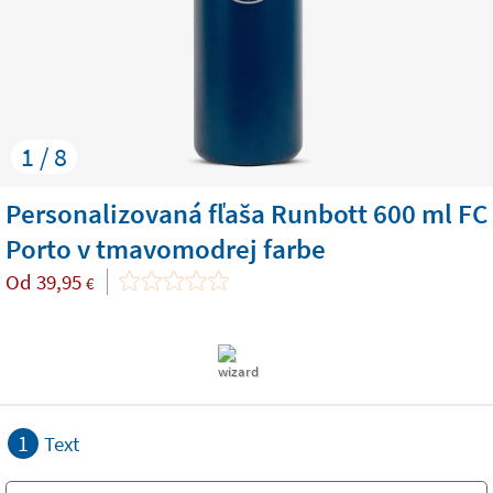
1 / 8
Personalizovaná fľaša Runbott 600 ml FC
Porto v tmavomodrej farbe
Od
39,95
€
1
Text