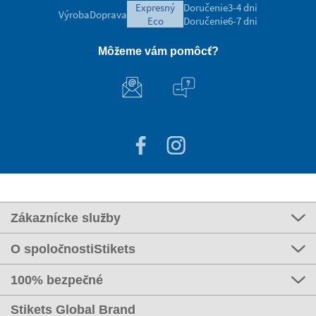
expresný
Doručenie
3-4 dni
Výroba
Doprava
eco
Doručenie
6-7 dni
Môžeme vám pomôcť?
Zákaznícke služby
O spoločnostiStikets
100% bezpečné
Stikets Global Brand