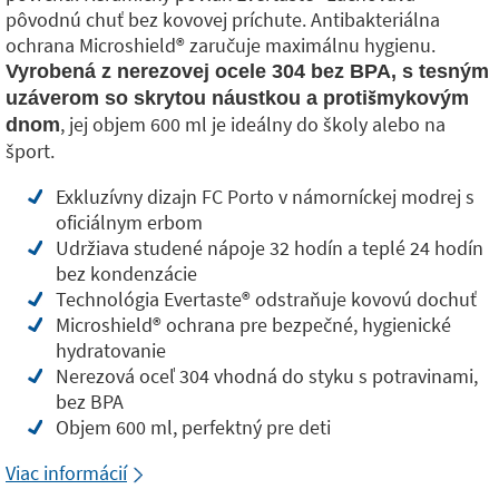
pôvodnú chuť bez kovovej príchute. Antibakteriálna
ochrana Microshield®️ zaručuje maximálnu hygienu.
Vyrobená z nerezovej ocele 304 bez BPA, s tesným
uzáverom so skrytou náustkou a protišmykovým
, jej objem 600 ml je ideálny do školy alebo na
dnom
šport.
Exkluzívny dizajn FC Porto v námorníckej modrej s
oficiálnym erbom
Udržiava studené nápoje 32 hodín a teplé 24 hodín
bez kondenzácie
Technológia Evertaste®️ odstraňuje kovovú dochuť
Microshield®️ ochrana pre bezpečné, hygienické
hydratovanie
Nerezová oceľ 304 vhodná do styku s potravinami,
bez BPA
Objem 600 ml, perfektný pre deti
Viac informácií