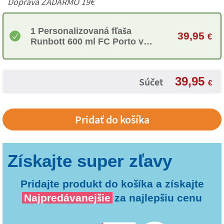
Doprava ZADARMO 19€
1 Personalizovaná fľaša
39,95
€
Runbott 600 ml FC Porto v
tmavomodrej farbe
39,95
Súčet
€
Pridajte produkt do košíka a získajte
Najpredávanejšie
za najlepšiu cenu