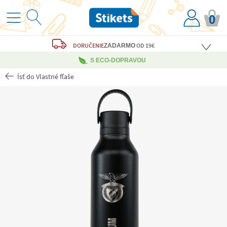
0
DORUČENIE
OD 19€
ZADARMO
S ECO-DOPRAVOU
Ísť do Vlastné fľaše