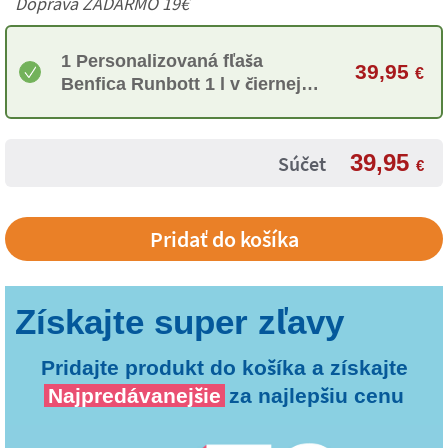
Doprava ZADARMO 19€
1 Personalizovaná fľaša
39,95
€
Benfica Runbott 1 l v čiernej
farbe
39,95
Súčet
€
Pridajte produkt do košíka a získajte
Najpredávanejšie
za najlepšiu cenu