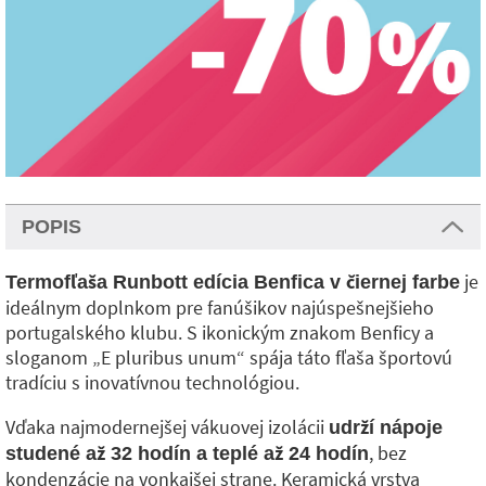
POPIS
je
Termofľaša Runbott edícia Benfica v čiernej farbe
ideálnym doplnkom pre fanúšikov najúspešnejšieho
portugalského klubu. S ikonickým znakom Benficy a
sloganom „E pluribus unum“ spája táto fľaša športovú
tradíciu s inovatívnou technológiou.
Vďaka najmodernejšej vákuovej izolácii
udrží nápoje
, bez
studené až 32 hodín a teplé až 24 hodín
kondenzácie na vonkajšej strane. Keramická vrstva