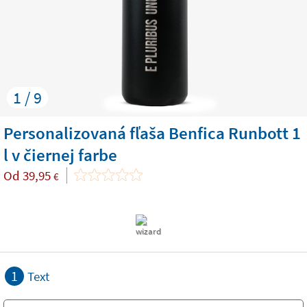
1 / 9
Personalizovaná fľaša Benfica Runbott 1
l v čiernej farbe
Od
39,95
€
1
Text