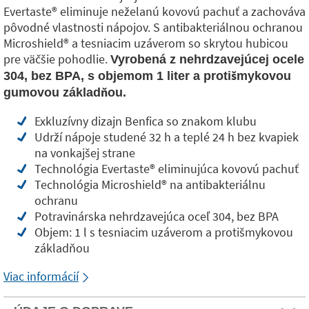
Evertaste® eliminuje neželanú kovovú pachuť a zachováva
pôvodné vlastnosti nápojov. S antibakteriálnou ochranou
Microshield® a tesniacim uzáverom so skrytou hubicou
pre väčšie pohodlie.
Vyrobená z nehrdzavejúcej ocele
304, bez BPA, s objemom 1 liter a protišmykovou
gumovou základňou.
Exkluzívny dizajn Benfica so znakom klubu
Udrží nápoje studené 32 h a teplé 24 h bez kvapiek
na vonkajšej strane
Technológia Evertaste® eliminujúca kovovú pachuť
Technológia Microshield® na antibakteriálnu
ochranu
Potravinárska nehrdzavejúca oceľ 304, bez BPA
Objem: 1 l s tesniacim uzáverom a protišmykovou
základňou
Viac informácií