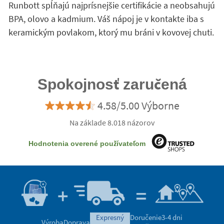
Runbott spĺňajú najprísnejšie certifikácie a neobsahujú
BPA, olovo a kadmium. Váš nápoj je v kontakte iba s
keramickým povlakom, ktorý mu bráni v kovovej chuti.
Spokojnosť zaručená
4.58/5.00 Výborne
Na základe 8.018 názorov
Hodnotenia overené používateľom
expresný
Doručenie
3-4 dni
Výroba
Doprava