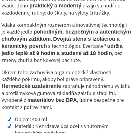
všade. Jeho
dizajn sa hodí do
praktický a moderný
každodennej rutiny: do školy, na výlety či krúžky.
Vďaka kompaktným rozmerom a inovatívnej technológii
je každé jedlo
pohodlným, bezpečným a autentickým
.
chuťovým zážitkom
Dvojitá stena s izoláciou a
s technológiou Evertaste®
keramický povrch
udržia
, bez
jedlo teplé až 9 hodín a studené až 18 hodín
zmeny chuti a bez kovovej pachute.
Okrem toho zachováva organoleptické vlastnosti
každého pokrmu, akoby bol práve pripravený.
zabraňuje náhodnému vyliatiu
Hermetické uzatváranie
a protišmyková gumová základňa zaisťuje stabilitu.
Vyrobené z
, úplne bezpečné pre
materiálov bez BPA
kontakt s potravinami.
Objem: 400 ml
Materiál: Nehrdzavejúca oceľ s vnútorným
keramickým povlakom