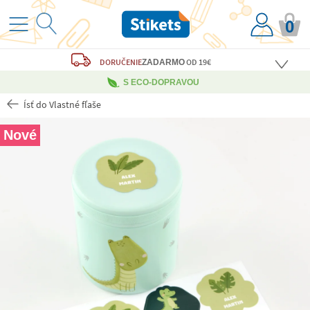
0
DORUČENIE
OD 19€
ZADARMO
S ECO-DOPRAVOU
Ísť do Vlastné fľaše
Nové