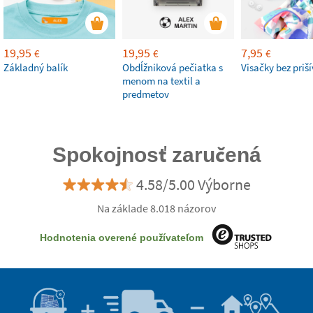
19,95
19,95
7,95
€
€
€
Základný balík
Obdĺžniková pečiatka s
Visačky bez priš
menom na textil a
predmetov
Spokojnosť zaručená
4.58/5.00 Výborne
Na základe 8.018 názorov
Hodnotenia overené používateľom