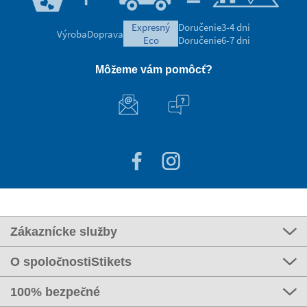
expresný
Doručenie
3-4 dni
Výroba
Doprava
eco
Doručenie
6-7 dni
Môžeme vám pomôcť?
Zákaznícke služby
O spoločnostiStikets
100% bezpečné