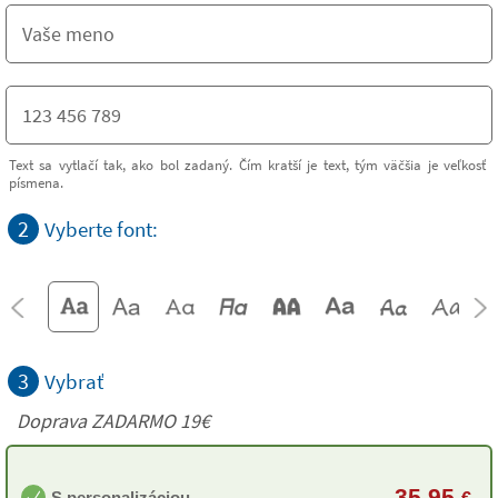
Text sa vytlačí tak, ako bol zadaný. Čím kratší je text, tým väčšia je veľkosť
písmena.
2
Vyberte font:
3
Vybrať
Doprava ZADARMO 19€
35,95
S personalizáciou