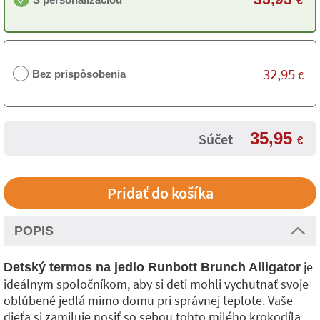
€
32,95
Bez prispôsobenia
€
35,95
Súčet
€
POPIS
je
Detský termos na jedlo Runbott Brunch Alligator
ideálnym spoločníkom, aby si deti mohli vychutnať svoje
obľúbené jedlá mimo domu pri správnej teplote. Vaše
dieťa si zamiluje nosiť so sebou tohto milého krokodíla