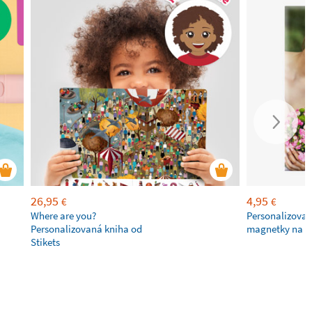
26,95
4,95
€
€
Where are you?
Personalizovan
Personalizovaná kniha od
magnetky na c
Stikets