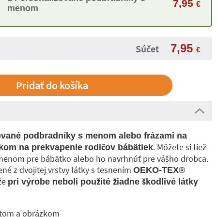
7,95
€
menom
7,95
Súčet
€
ované podbradníky s menom alebo frázami na
. Môžete si tiež
kom na prekvapenie rodičov bábätiek
 menom pre bábätko alebo ho navrhnúť pre vášho drobca.
é z dvojitej vrstvy látky s tesnením
OEKO-TEX®
 že
pri výrobe neboli použité žiadne škodlivé látky
xtom a obrázkom