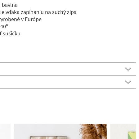
u bavlna
e vďaka zapínaniu na suchý zips
 vyrobené v Európe
 40º
ť sušičku