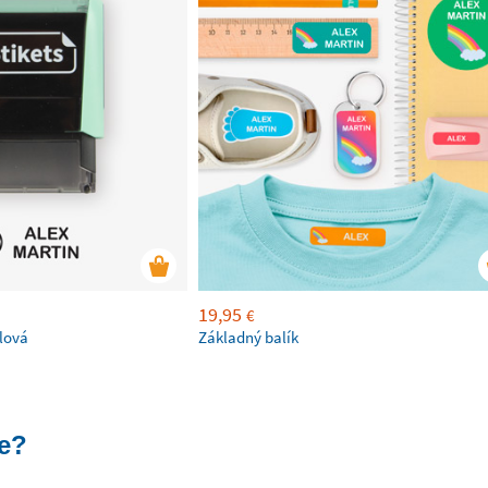
19,95
€
lová
Základný balík
e?