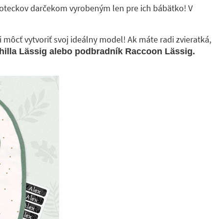
 oteckov darčekom vyrobeným len pre ich bábätko! V
i môcť vytvoriť svoj ideálny model! Ak máte radi zvieratká,
illa Lässig alebo podbradník Raccoon Lässig.