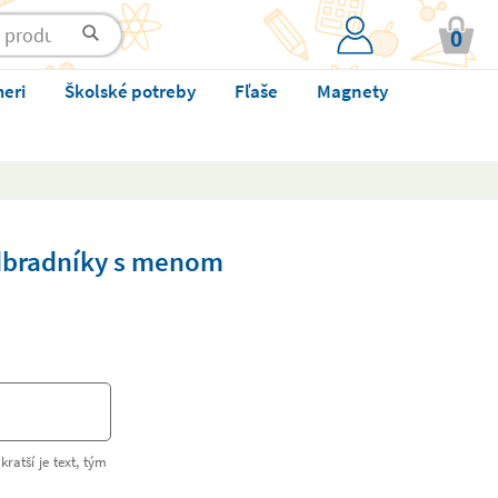
0
meri
Školské potreby
Fľaše
Magnety
dbradníky s menom
kratší je text, tým