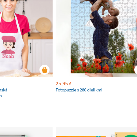
25,95
€
nská
Fotopuzzle s 280 dielikmi
h