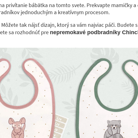
a privítanie bábätka na tomto svete. Prekvapte mamičky a
dbradníkov jednoduchým a kreatívnym procesom.
 Môžete tak nájsť dizajn, ktorý sa vám najviac páči. Budete s
žete sa rozhodnúť pre
nepremokavé podbradníky Chinch