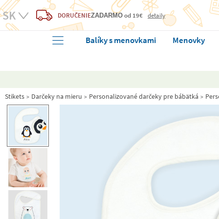
DORUČENIE
od 19€
detaily
ZADARMO
Balíky s menovkami
Menovky
Stikets
Darčeky na mieru
Personalizované darčeky pre bábätká
Pers