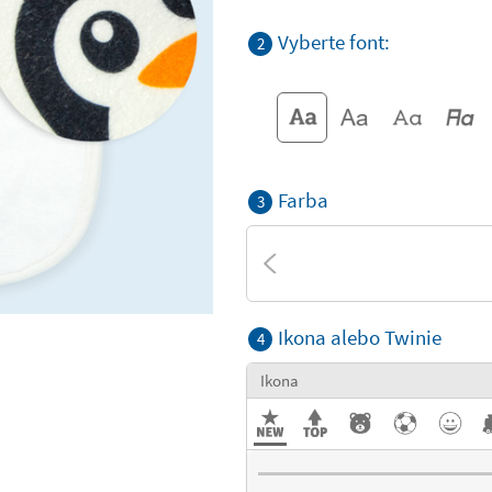
Vyberte font:
2
Farba
3
Ikona alebo Twinie
4
Ikona