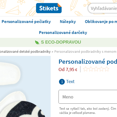
Personalizované pečiatky
Nálepky
Oblikovanje po 
Personalizované darčeky
S ECO-DOPRAVOU
onalizované detské podbradníky
Personalizované podbradníky s menom
Personalizované po
Od
7,95
€
Text
1
Text sa vytlačí tak, ako bol zadaný. Čím 
väčšia je veľkosť písmena.