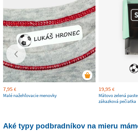
7,95
19,95
€
€
Malé nažehľovacie menovky
Mätovo zelená paste
zákazková pečiatka
Aké typy podbradníkov na mieru mám