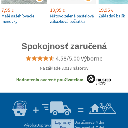
7,95
19,95
19,95
€
€
€
Malé nažehľovacie
Mätovo zelená pastelová
Základný balík
menovky
zákazková pečiatka
Spokojnosť zaručená
4.58/5.00 Výborne
Na základe 8.018 názorov
Hodnotenia overené používateľom
expresný
Doručenie
3-4 dni
Výroba
Doprava
eco
Doručenie
6-7 dni