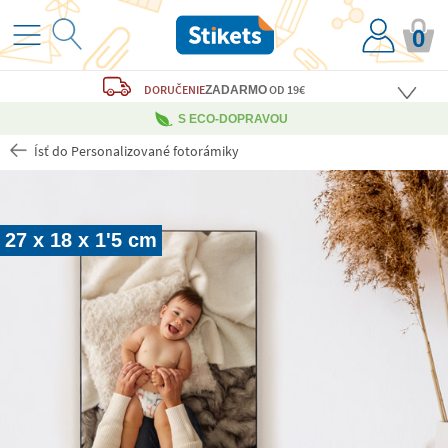
0
DORUČENIE
OD 19€
ZADARMO
S ECO-DOPRAVOU
Ísť do Personalizované fotorámiky
27 x 18 x 1'5 cm