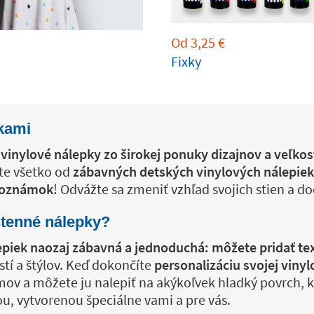
Od
3,25
€
Fixky
pkami
vinylové nálepky zo širokej ponuky dizajnov a veľkos
te všetko od
zábavných detských vinylových nálepiek
 poznámok
! Odvážte sa zmeniť vzhľad svojich stien a d
stenné nálepky?
lepiek naozaj zábavná a jednoduchá: môžete pridať t
ostí a štýlov. Keď dokončíte
personalizáciu svojej vinyl
mov a môžete ju nalepiť na akýkoľvek hladký povrch, kt
, vytvorenou špeciálne vami a pre vás.