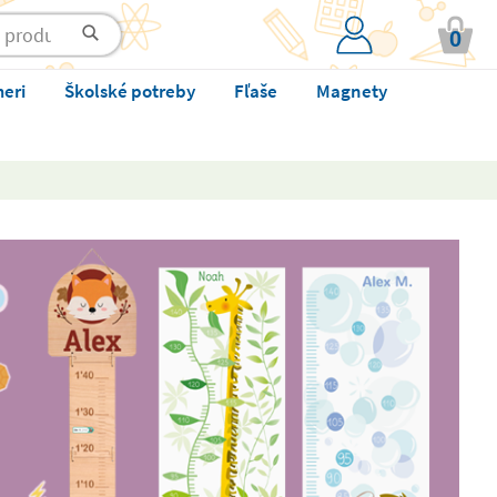
0
meri
Školské potreby
Fľaše
Magnety