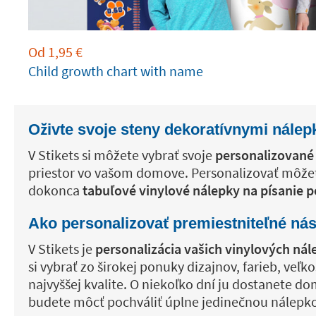
Od
1,95
€
Child growth chart with name
Oživte svoje steny dekoratívnymi nále
V Stikets si môžete vybrať svoje
personalizované 
priestor vo vašom domove. Personalizovať môže
dokonca
tabuľové vinylové nálepky na písanie
Ako personalizovať premiestniteľné ná
V Stikets je
personalizácia vašich vinylových ná
si vybrať zo širokej ponuky dizajnov, farieb, veľk
najvyššej kvalite. O niekoľko dní ju dostanete do
budete môcť pochváliť úplne jedinečnou nálepkou