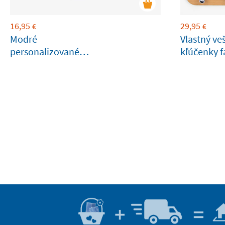
16,95
29,95
€
€
Modré
Vlastný ve
personalizované
kľúčenky f
trojité vrecko na
ceruzku