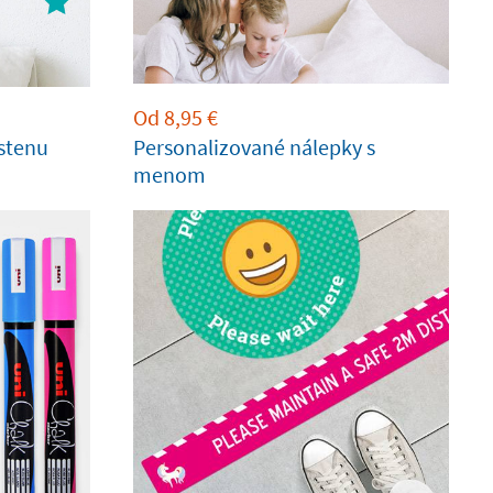
Od
8,95
€
stenu
Personalizované nálepky s
menom