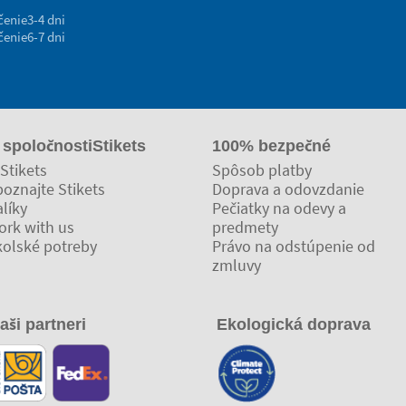
čenie
3-4 dni
čenie
6-7 dni
 spoločnostiStikets
100% bezpečné
Stikets
Spôsob platby
oznajte Stikets
Doprava a odovzdanie
líky
Pečiatky na odevy a
ork with us
predmety
kolské potreby
Právo na odstúpenie od
zmluvy
aši partneri
Ekologická doprava