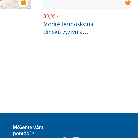
39,95
€
Modré termosky na
detskú výživu a
tekutiny
Môžeme vám
pomôcť?