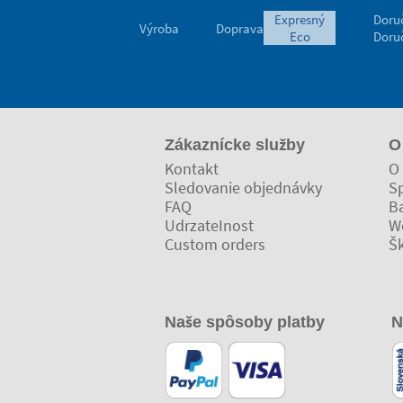
expresný
Doru
Výroba
Doprava
eco
Doru
Zákaznícke služby
O
Kontakt
O 
Sledovanie objednávky
Sp
FAQ
Ba
UdrzateInost
W
Custom orders
Š
Naše spôsoby platby
N