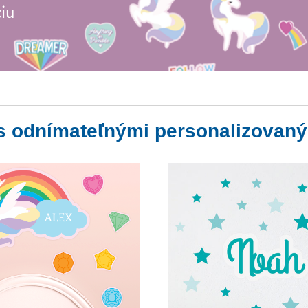
ciu
 s odnímateľnými personalizovaný