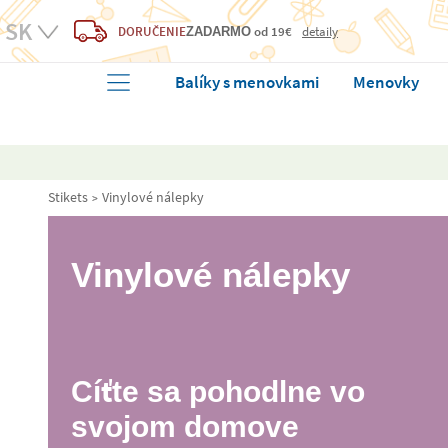
DORUČENIE
od 19€
detaily
ZADARMO
Balíky s menovkami
Menovky
Stikets
Vinylové nálepky
Vinylové nálepky
Cíťte sa pohodlne vo
svojom domove