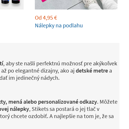
Od
4,95
€
Nálepky na podlahu
tí
, aby ste našli perfektnú možnosť pre akýkoľvek
až po elegantné dizajny, ako aj
detské metre
a
odať im jedinečný nádych.
exty, mená alebo personalizované odkazy
. Môžete
ovej nálepky
, Stikets sa postará o jej tlač v
orý chcete ozdobiť. A najlepšie na tom je, že sa