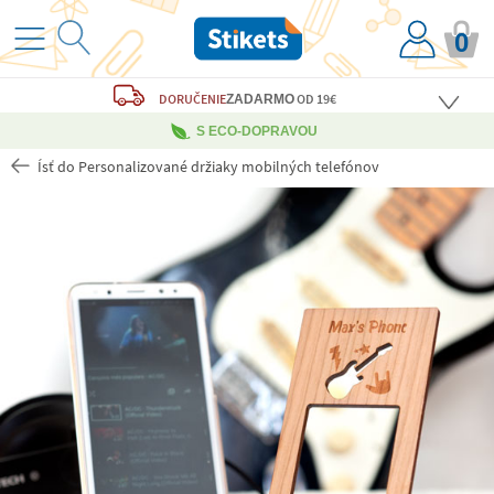
0
DORUČENIE
OD 19€
ZADARMO
S ECO-DOPRAVOU
Ísť do Personalizované držiaky mobilných telefónov