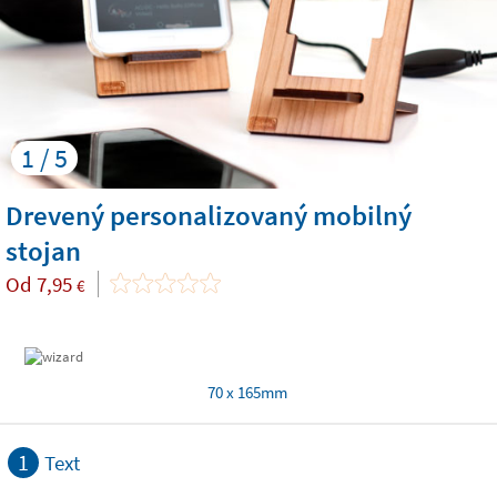
1 / 5
Drevený personalizovaný mobilný
stojan
Od
7,95
€
70 x 165mm
1
Text