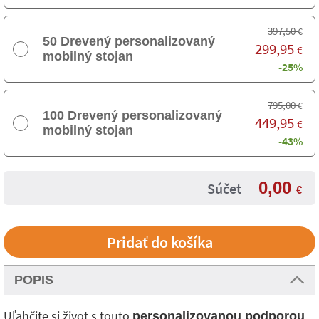
397,50
€
50 Drevený personalizovaný
299,95
€
mobilný stojan
-25%
795,00
€
100 Drevený personalizovaný
449,95
€
mobilný stojan
-43%
0,00
Súčet
€
POPIS
Uľahčite si život s touto
personalizovanou podporou