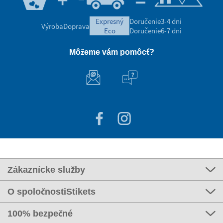
expresný
Doručenie
3-4 dni
Výroba
Doprava
eco
Doručenie
6-7 dni
Môžeme vám pomôcť?
Zákaznícke služby
O spoločnostiStikets
100% bezpečné