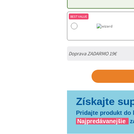
BEST VALUE
Doprava ZADARMO 19€
Pridajte produkt do 
Najpredávanejšie
z