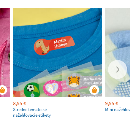
8,95
9,95
€
€
Stredne tematické
Mini nažehľov
nažehľovacie etikety