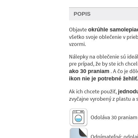
POPIS
Objavte
okrúhle samolepiac
všetko svoje oblečenie v pr
vzormi.
Nálepky na oblečenie sú ideál
pre prípad, že by ste ich chce
. A čo je dôl
ako 30 praniam
ikon nie je potrebné žehliť
Ak ich chcete použiť,
jednodu
zvyčajne vyrobený z plastu a
Odoláva 30 praniam 
Odnímateľné: odola