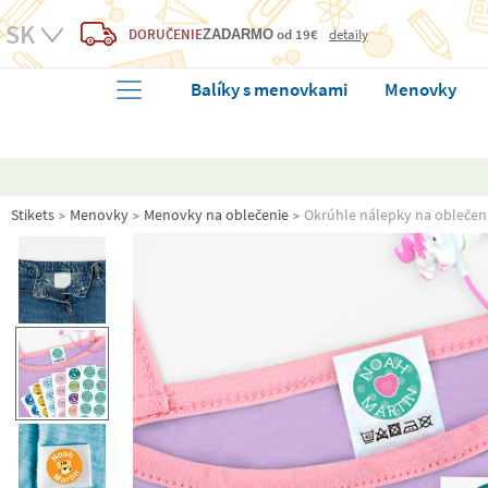
DORUČENIE
od 19€
detaily
ZADARMO
Balíky s menovkami
Menovky
Stikets
Menovky
Menovky na oblečenie
Okrúhle nálepky na oblečen