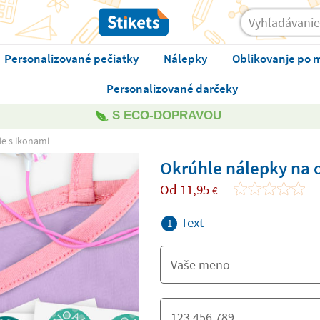
Personalizované pečiatky
Nálepky
Oblikovanje po 
Personalizované darčeky
S ECO-DOPRAVOU
ie s ikonami
Okrúhle nálepky na 
Od
11,95
€
Text
1