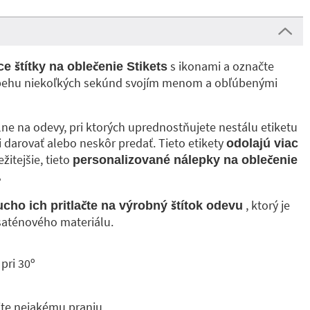
s ikonami a označte
e štítky na oblečenie Stikets
iebehu niekoľkých sekúnd svojím menom a obľúbenými
ne na odevy, pri ktorých uprednostňujete nestálu etiketu
li darovať alebo neskôr predať. Tieto etikety
odolajú viac
ežitejšie, tieto
personalizované nálepky na oblečenie
.
, ktorý je
cho ich pritlačte na výrobný štítok odevu
 saténového materiálu.
pri 30º
jte nejakému praniu