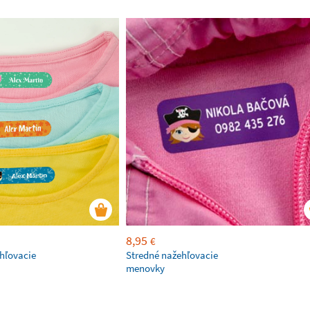
8,95
€
hľovacie
Stredné nažehľovacie
menovky