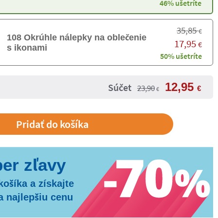
46% ušetríte
35,85
€
108 Okrúhle nálepky na oblečenie
17,95
€
s ikonami
50% ušetríte
12,95
Súčet
23,90
€
€
košíka a získajte
a najlepšiu cenu