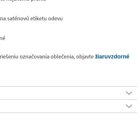
h na saténovú etiketu odevu
né
riešeniu označovania oblečenia, objavte
žiaruvzdorné