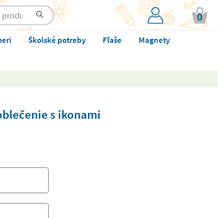
0
meri
Školské potreby
Fľaše
Magnety
oblečenie s ikonami