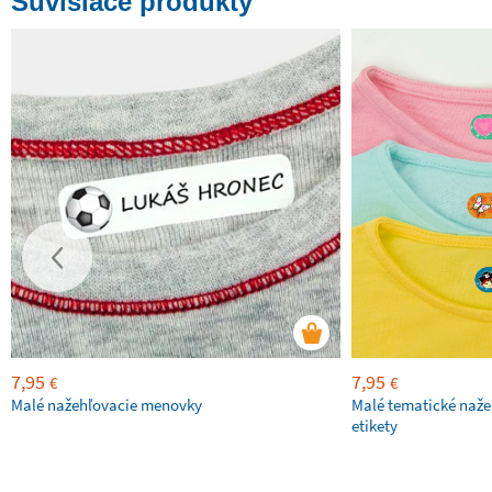
Súvisiace produkty
7,95
7,95
€
€
Malé nažehľovacie menovky
Malé tematické naže
etikety