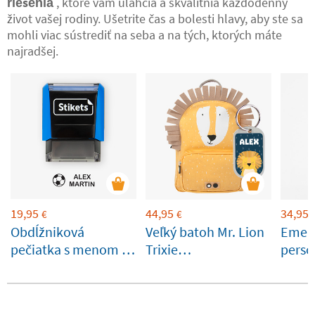
, ktoré vám uľahčia a skvalitnia každodenný
riešenia
život vašej rodiny. Ušetrite čas a bolesti hlavy, aby ste sa
mohli viac sústrediť na seba a na tých, ktorých máte
najradšej.
19,95
44,95
34,95
€
€
Obdĺžniková
Veľký batoh Mr. Lion
Emera
pečiatka s menom na
Trixie
perso
textil a predmetov
prispôsobiteľná
fľaša