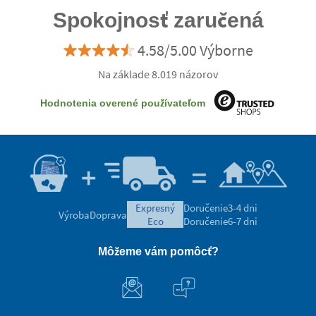
Spokojnosť zaručená
4.58/5.00 Výborne
Na základe 8.019 názorov
Hodnotenia overené používateľom
expresný
Doručenie
3-4 dni
Výroba
Doprava
eco
Doručenie
6-7 dni
Môžeme vám pomôcť?