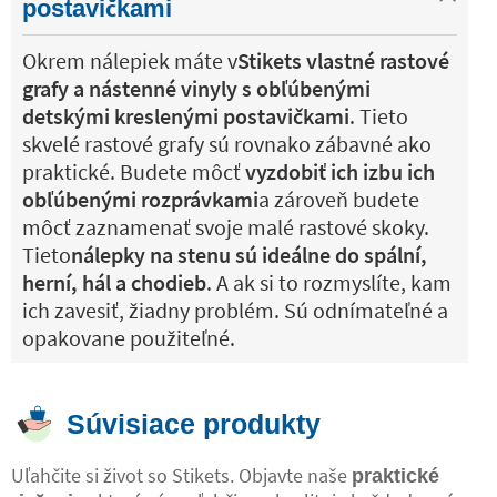
postavičkami
Okrem nálepiek máte v
Stikets vlastné rastové
grafy a nástenné vinyly s obľúbenými
detskými kreslenými postavičkami
. Tieto
skvelé rastové grafy sú rovnako zábavné ako
praktické. Budete môcť
vyzdobiť ich izbu ich
obľúbenými rozprávkami
a zároveň budete
môcť zaznamenať svoje malé rastové skoky.
Tieto
nálepky na stenu sú ideálne do spální,
herní, hál a chodieb
. A ak si to rozmyslíte, kam
ich zavesiť, žiadny problém. Sú odnímateľné a
opakovane použiteľné.
Súvisiace produkty
Uľahčite si život so Stikets. Objavte naše
praktické