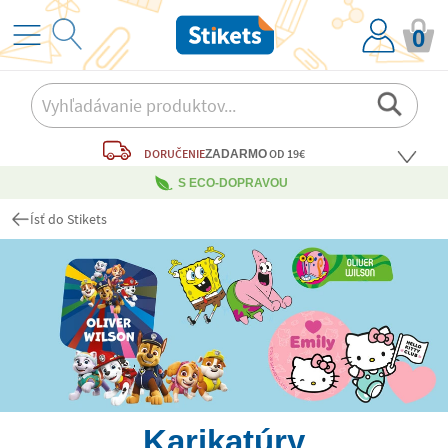
0
DORUČENIE
OD 19€
ZADARMO
S ECO-DOPRAVOU
Ísť do Stikets
Karikatúry