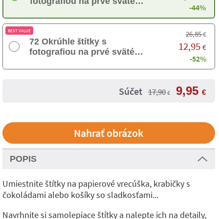
fotografiou na prvé sväté
-44%
prijímanie
BEST VALUE
26,85
€
72 Okrúhle štítky s
12,95
€
fotografiou na prvé sväté
-52%
prijímanie
9,95
Súčet
17,90
€
€
Nahrať obrázok
POPIS
Umiestnite štítky na papierové vrecúška, krabičky s
čokoládami alebo košíky so sladkosťami...
Navrhnite si samolepiace štítky a nalepte ich na detaily,