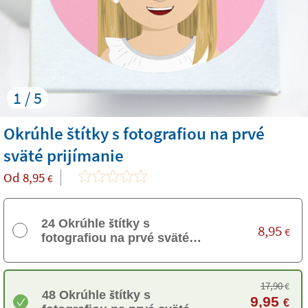
1 / 5
Okrúhle štítky s fotografiou na prvé
sväté prijímanie
Od
8,95
€
24 Okrúhle štítky s
8,95
€
fotografiou na prvé sväté
prijímanie
17,90
€
48 Okrúhle štítky s
9,95
€