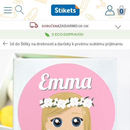
0
DORUČENIE
OD 19€
ZADARMO
S ECO-DOPRAVOU
Ísť do Štítky na drobnosti a darčeky k prvému svätému prijímaniu