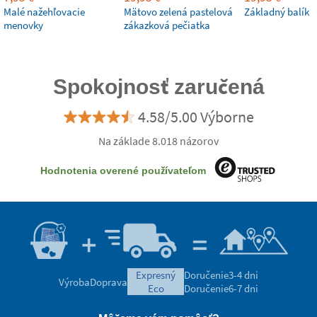
Malé nažehľovacie
Mätovo zelená pastelová
Základný balík
menovky
zákazková pečiatka
Spokojnosť zaručená
4.58/5.00 Výborne
Na základe 8.018 názorov
Hodnotenia overené používateľom
expresný
Doručenie
3-4 dni
Výroba
Doprava
eco
Doručenie
6-7 dni