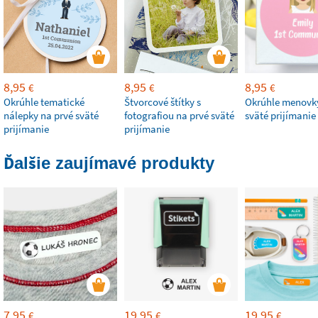
8,95
8,95
8,95
€
€
€
Okrúhle tematické
Štvorcové štítky s
Okrúhle menovky
nálepky na prvé sväté
fotografiou na prvé sväté
sväté prijímanie
prijímanie
prijímanie
Ďalšie zaujímavé produkty
7,95
19,95
19,95
€
€
€