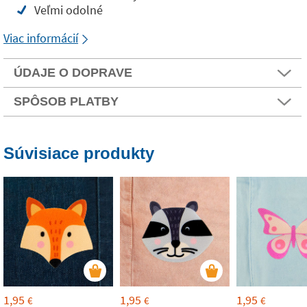
Veľmi odolné
Viac informácií
ÚDAJE O DOPRAVE
SPÔSOB PLATBY
Súvisiace produkty
1,95
1,95
1,95
€
€
€