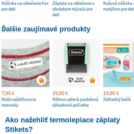
Nášivka na oblečenie Fox
Záplata na oblečenie s
Ružová nášivka 
pre deti
obrázkom mývala pre
motýľom pre det
deti
Ďalšie zaujímavé produkty
7,95
19,95
19,95
€
€
€
Malé nažehľovacie
Mätovo zelená pastelová
Základný balík
menovky
zákazková pečiatka
Ako nažehliť termolepiace záplaty
Stikets?