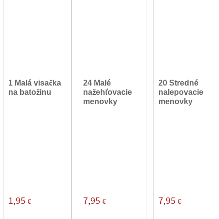
1 Malá visačka
24 Malé
20 Stredné
na batožinu
nažehľovacie
nalepovacie
menovky
menovky
1,95
7,95
7,95
€
€
€