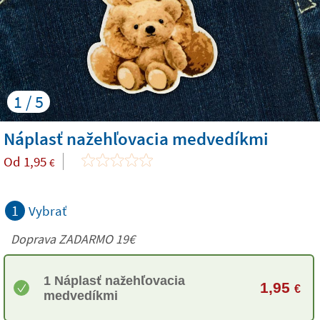
1 / 5
Náplasť nažehľovacia medvedíkmi
Od
1,95
€
1
Vybrať
Doprava ZADARMO 19€
1 Náplasť nažehľovacia
1,95
€
medvedíkmi