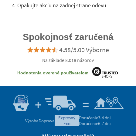
Opakujte akciu na zadnej strane odevu.
Spokojnosť zaručená
4.58/5.00 Výborne
Na základe 8.018 názorov
Hodnotenia overené používateľom
expresný
Doručenie
3-4 dni
Výroba
Doprava
eco
Doručenie
6-7 dni