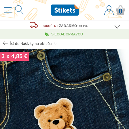
0
DORUČENIE
OD 19€
ZADARMO
S ECO-DOPRAVOU
Ísť do Nášivky na oblečenie
3 x 4,85 €