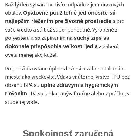
Každý deň vytvárame tisíce odpadu z jednorazových
obalov.
Opätovne použiteľné jedlonosiče sú
a pre
najlepším riešením pre životné prostredie
vaše vrecko a sú tiež super pohodlné. Vyrobené z
polyesteru a so zapínaním na
suchý zips sa
a zaberú
dokonale prispôsobia veľkosti jedla
oveľa menej ako kužeľ.
Po použití zostane úplne zložená a zaberie tak málo
miesta ako vreckovka. Vďaka vnútornej vrstve TPU bez
obsahu BPA sú
úplne zdravým a hygienickým
. Dá sa ľahko umývať ručne alebo v práčke, v
riešením
studenej vode.
Spokojnosť zaručená