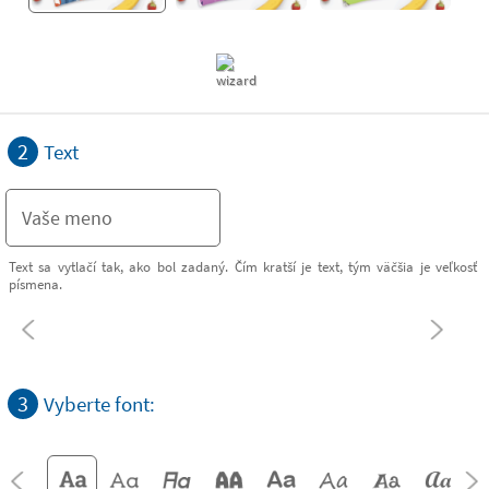
2
Text
Text sa vytlačí tak, ako bol zadaný. Čím kratší je text, tým väčšia je veľkosť
písmena.
3
Vyberte font: