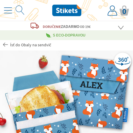
0
DORUČENIE
OD 19€
ZADARMO
S ECO-DOPRAVOU
Ísť do Obaly na sendvič