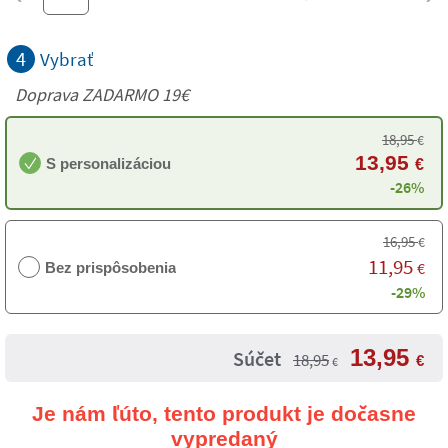
4
Vybrať
Doprava ZADARMO 19€
18,95
€
13,95
S personalizáciou
€
-26%
16,95
€
11,95
€
Bez prispôsobenia
-29%
13,95
Súčet
18,95
€
€
Je nám ľúto, tento produkt je dočasne
vypredaný