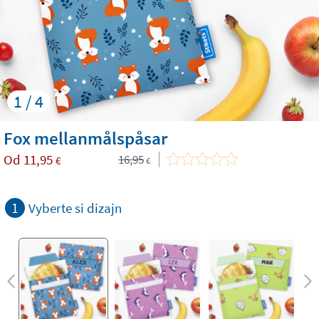
1 / 4
Fox mellanmålspåsar
Od
11,95
16,95
€
€
1
Vyberte si dizajn