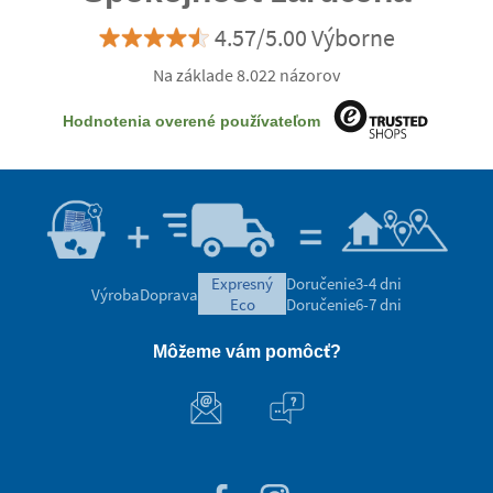
4.57/5.00 Výborne
Na základe 8.022 názorov
Hodnotenia overené používateľom
expresný
Doručenie
3-4 dni
Výroba
Doprava
eco
Doručenie
6-7 dni
Môžeme vám pomôcť?