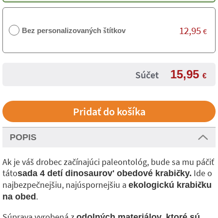
12,95
Bez personalizovaných štítkov
€
15,95
Súčet
€
POPIS
Ak je váš drobec začínajúci paleontológ, bude sa mu páčiť
táto
Ide o
sada 4 detí dinosaurov' obedové krabičky
.
najbezpečnejšiu, najúspornejšiu a
ekologickú krabičku
.
na obed
Súprava vyrobená z
odolných materiálov, ktoré sú