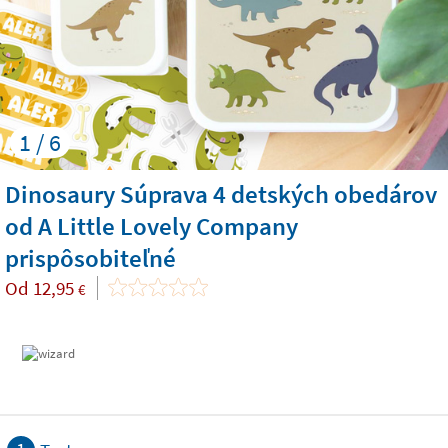
1 / 6
Dinosaury Súprava 4 detských obedárov
od A Little Lovely Company
prispôsobiteľné
Od
12,95
€