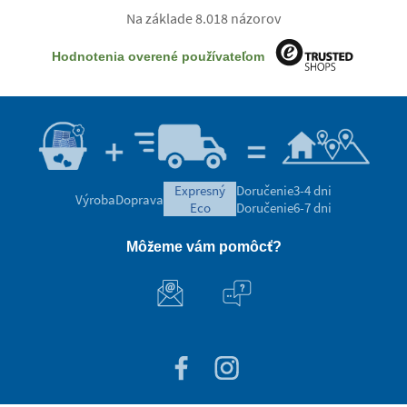
Na základe 8.018 názorov
Hodnotenia overené používateľom
expresný
Doručenie
3-4 dni
Výroba
Doprava
eco
Doručenie
6-7 dni
Môžeme vám pomôcť?