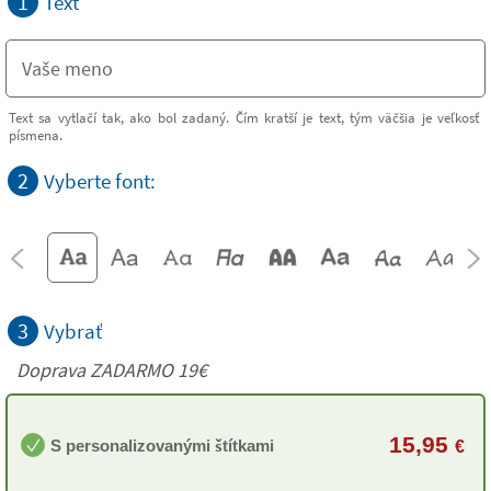
1
Text
Text sa vytlačí tak, ako bol zadaný. Čím kratší je text, tým väčšia je veľkosť
písmena.
2
Vyberte font:
3
Vybrať
Doprava ZADARMO 19€
15,95
S personalizovanými štítkami
€