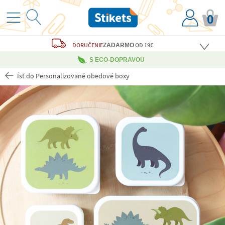
0
DORUČENIE
OD 19€
ZADARMO
S ECO-DOPRAVOU
Ísť do Personalizované obedové boxy