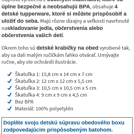
, obsahuje
úplne bezpečné a neobsahujú BPA
4
detské tupperware, ktoré si môžete prispôsobiť a
Majú rôzne dizajny a veľkosti navrhnuté
uložiť do seba.
na
skladovanie jedla, občerstvenia alebo
.
občerstvenia vašich detí
Okrem toho sú
vyrobené tak,
detské krabičky na obed
aby sa dali malým ručičkám ľahko otvárať. Umývajte
ručne, aby ste ochránili ilustrácie.
Škatuľka 1: 15,8 cm x 14 cm x 7 cm
Škatuľka 2: 12 cm x 12 cm x 5,5 cm
Škatuľka 3: 10,5 cm x 10,5 cm x 5 cm
Škatuľka 4: 9 cm x 9 cm x 4,5 cm
Bez BPA
Materiál: 100% polyetylén
Doplňte svoju detskú súpravu obedového boxu
zodpovedajúcim prispôsobeným batohom.