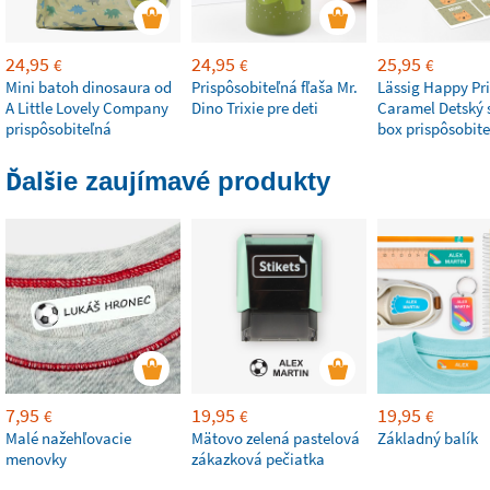
24,95
24,95
25,95
€
€
€
Mini batoh dinosaura od
Prispôsobiteľná fľaša Mr.
Lässig Happy Pri
A Little Lovely Company
Dino Trixie pre deti
Caramel Detský 
prispôsobiteľná
box prispôsobite
Ďalšie zaujímavé produkty
7,95
19,95
19,95
€
€
€
Malé nažehľovacie
Mätovo zelená pastelová
Základný balík
menovky
zákazková pečiatka