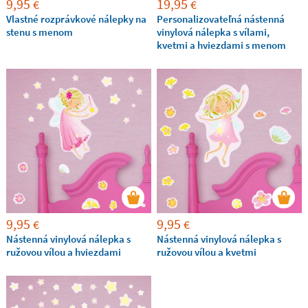
9,95
19,95
€
€
Vlastné rozprávkové nálepky na
Personalizovateľná nástenná
stenu s menom
vinylová nálepka s vílami,
kvetmi a hviezdami s menom
9,95
9,95
€
€
Nástenná vinylová nálepka s
Nástenná vinylová nálepka s
ružovou vílou a hviezdami
ružovou vílou a kvetmi