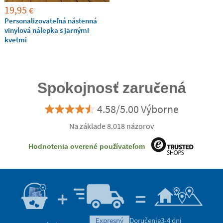
19,95
€
Personalizovateľná nástenná
vinylová nálepka s jarnými
kvetmi
Spokojnosť zaručená
4.58/5.00 Výborne
Na základe 8.018 názorov
Hodnotenia overené používateľom
expresný
Doručenie
3-4 dni