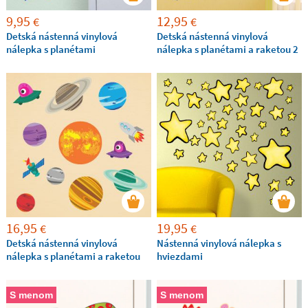
9,95
12,95
€
€
Detská nástenná vinylová
Detská nástenná vinylová
nálepka s planétami
nálepka s planétami a raketou 2
16,95
19,95
€
€
Detská nástenná vinylová
Nástenná vinylová nálepka s
nálepka s planétami a raketou
hviezdami
S menom
S menom