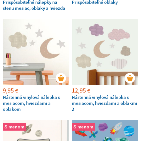
Prispôsobiteľné nálepky na
Prispôsobiteľné oblaky
stenu mesiac, oblaky a hviezda
9,95
12,95
€
€
Nástenná vinylová nálepka s
Nástenná vinylová nálepka s
mesiacom, hviezdami a
mesiacom, hviezdami a oblakmi
oblakom
2
S menom
S menom