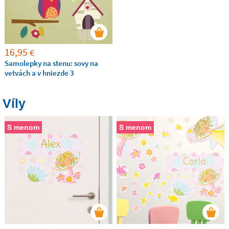
16,95
€
Samolepky na stenu: sovy na
vetvách a v hniezde 3
Víly
S menom
S menom