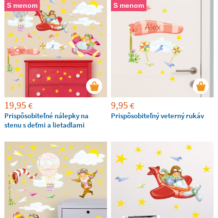
S menom
S menom
19,95
9,95
€
€
Prispôsobiteľné nálepky na
Prispôsobiteľný veterný rukáv
stenu s deťmi a lietadlami