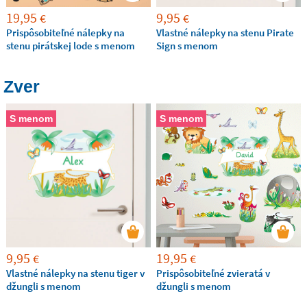
19,95
9,95
€
€
Prispôsobiteľné nálepky na
Vlastné nálepky na stenu Pirate
stenu pirátskej lode s menom
Sign s menom
Zver
S menom
S menom
9,95
19,95
€
€
Vlastné nálepky na stenu tiger v
Prispôsobiteľné zvieratá v
džungli s menom
džungli s menom