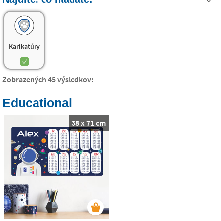
dajú sa odstrániť a nezanechávajú na stene žiadne
. Deti si ich dokonca dokážu nalepiť aj samé!
stopy
Karikatúry
Zobrazených 45 výsledkov:
Educational
38 x 71 cm