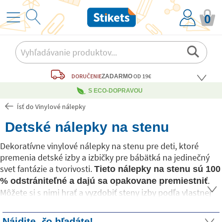
0
DORUČENIE
OD 19€
ZADARMO
S ECO-DOPRAVOU
Ísť do Vinylové nálepky
Detské nálepky na stenu
Dekoratívne vinylové nálepky na stenu pre deti, ktoré
premenia detské izby a izbičky pre bábätká na jedinečný
svet fantázie a tvorivosti.
Tieto nálepky na stenu sú 100
.
% odstrániteľné a dajú sa opakovane premiestniť
Môžete si s nimi hrať a vyzdobiť steny izby podľa vlastnej
fantázie. Všetky detské nálepky na stenu od Stikets sú
vyrobené z
textilného vinylu: veľmi ľahko sa aplikujú,
Nájdite, čo hľadáte!