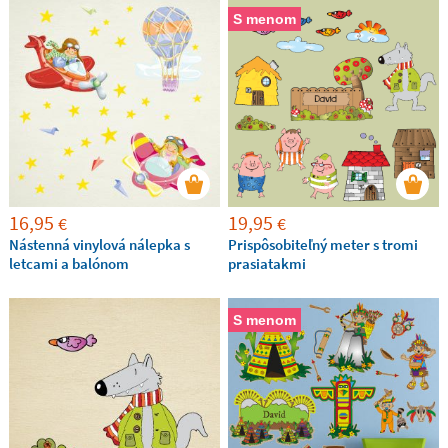
S menom
16,95
19,95
€
€
Nástenná vinylová nálepka s
Prispôsobiteľný meter s tromi
letcami a balónom
prasiatakmi
S menom