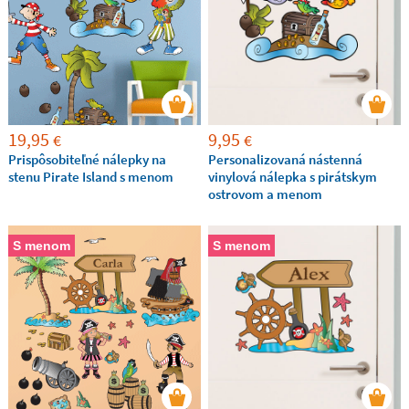
19,95
9,95
€
€
Prispôsobiteľné nálepky na
Personalizovaná nástenná
stenu Pirate Island s menom
vinylová nálepka s pirátskym
ostrovom a menom
S menom
S menom