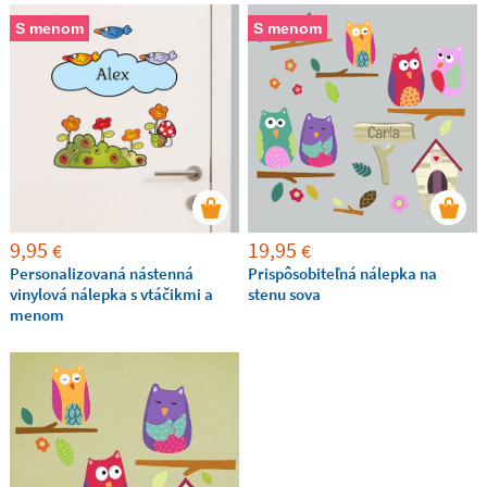
S menom
S menom
9,95
19,95
€
€
Personalizovaná nástenná
Prispôsobiteľná nálepka na
vinylová nálepka s vtáčikmi a
stenu sova
menom