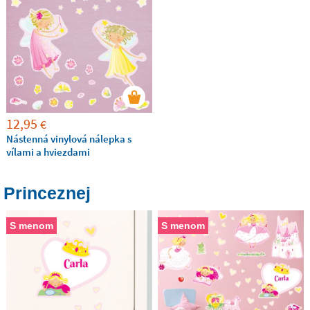
12,95
€
Nástenná vinylová nálepka s
vílami a hviezdami
Princeznej
S menom
S menom