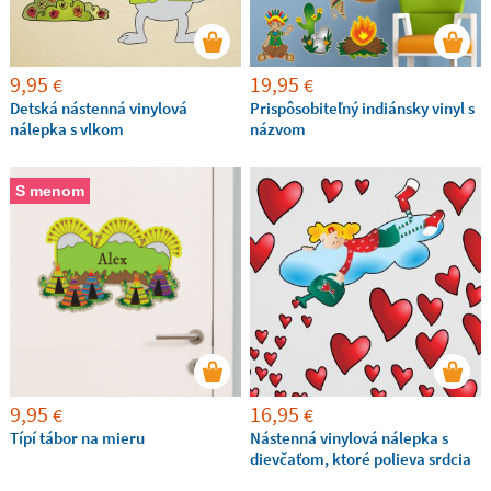
9,95
19,95
€
€
Detská nástenná vinylová
Prispôsobiteľný indiánsky vinyl s
nálepka s vlkom
názvom
S menom
9,95
16,95
€
€
Típí tábor na mieru
Nástenná vinylová nálepka s
dievčaťom, ktoré polieva srdcia