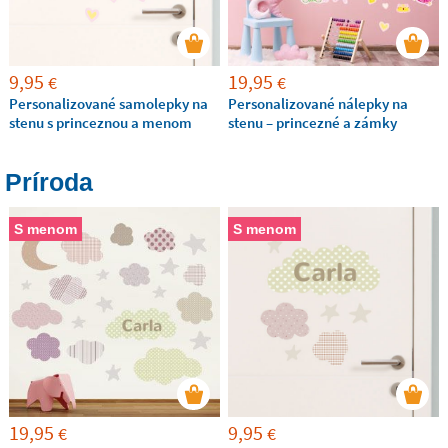
9,95
19,95
€
€
Personalizované samolepky na
Personalizované nálepky na
stenu s princeznou a menom
stenu – princezné a zámky
Príroda
S menom
S menom
19,95
9,95
€
€