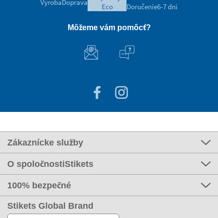
Výroba
Doprava
eco
Doručenie
6-7 dni
Môžeme vám pomôcť?
Zákaznícke služby
O spoločnostiStikets
100% bezpečné
Stikets Global Brand