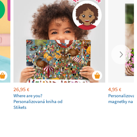
26,95
4,95
€
€
Where are you?
Personalizovan
Personalizovaná kniha od
magnetky na c
Stikets