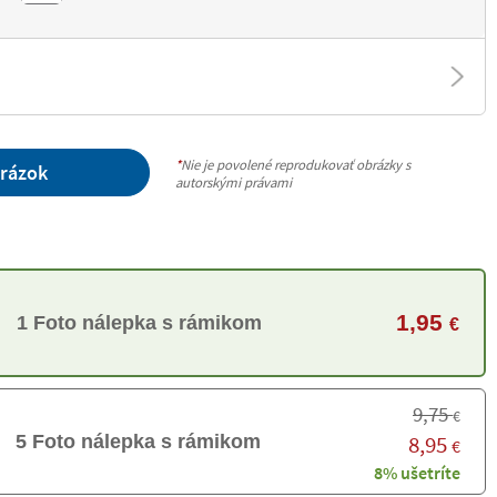
*
Nie je povolené reprodukovať obrázky s
brázok
autorskými právami
1,95
1 Foto nálepka s rámikom
€
9,75
€
8,95
5 Foto nálepka s rámikom
€
8% ušetríte