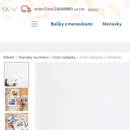
DORUČENIE
od 19€
detaily
ZADARMO
Balíky s menovkami
Menovky
Stikets
Darčeky na mieru
Foto nálepky
Foto nálepka s rámikom