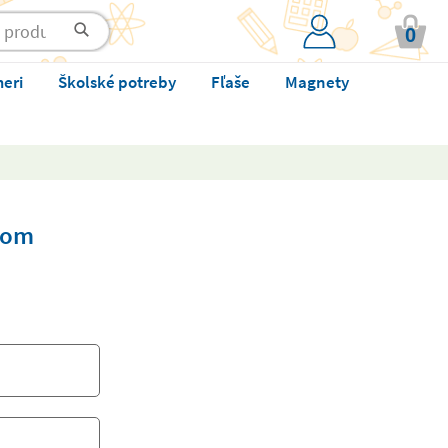
0
meri
Školské potreby
Fľaše
Magnety
kom