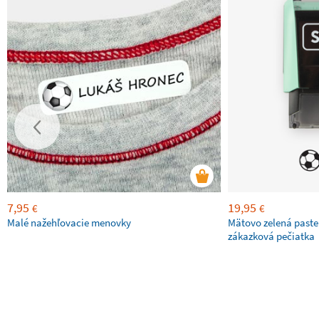
7,95
19,95
€
€
Malé nažehľovacie menovky
Mätovo zelená paste
zákazková pečiatka