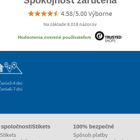
Spokojnosť zaručená
4.58/5.00 Výborne
Na základe 8.018 názorov
Hodnotenia overené používateľom
čenie
3-4 dni
čenie
6-7 dni
 spoločnostiStikets
100% bezpečné
Stikets
Spôsob platby