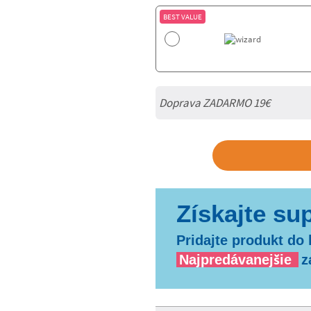
BEST VALUE
Doprava ZADARMO 19€
Pridajte produkt do 
Najpredávanejšie
z