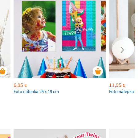
6,95
11,95
€
€
Foto nálepka 25 x 19 cm
Foto nálepka 4