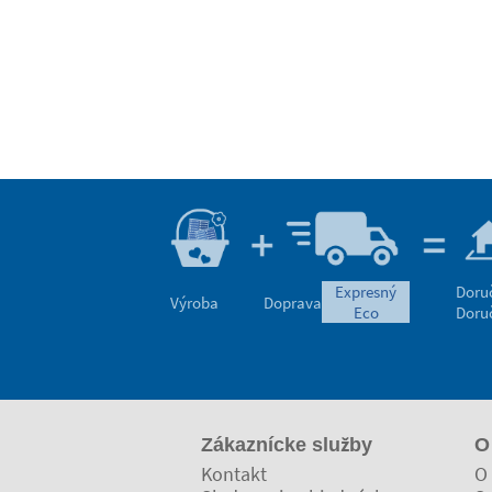
expresný
Doru
Výroba
Doprava
eco
Doru
Zákaznícke služby
O
Kontakt
O 