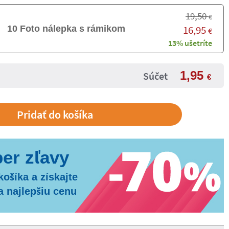
19,50
€
16,95
10 Foto nálepka s rámikom
€
13% ušetríte
1,95
Súčet
€
košíka a získajte
a najlepšiu cenu