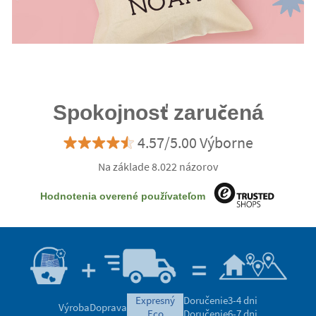
Spokojnosť zaručená
4.57/5.00 Výborne
Na základe 8.022 názorov
Hodnotenia overené používateľom
expresný
Doručenie
3-4 dni
Výroba
Doprava
eco
Doručenie
6-7 dni