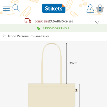
0
DORUČENIE
OD 19€
ZADARMO
S ECO-DOPRAVOU
Ísť do Personalizované tašky