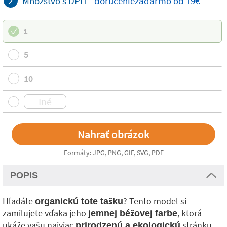
2
Množstvo s DPH -
doručenie
zadarmo
od 19€
1
5
10
Formáty: JPG, PNG, GIF, SVG, PDF
POPIS
Hľadáte
? Tento model si
organickú tote tašku
zamilujete vďaka jeho
, ktorá
jemnej béžovej farbe
ukáže vašu najviac
stránku.
prirodzenú a ekologickú