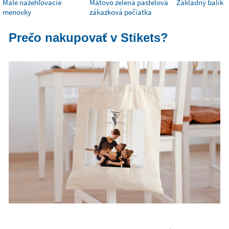
Malé nažehľovacie
Mätovo zelená pastelová
Základný balík
menovky
zákazková pečiatka
Prečo nakupovať v Stikets?