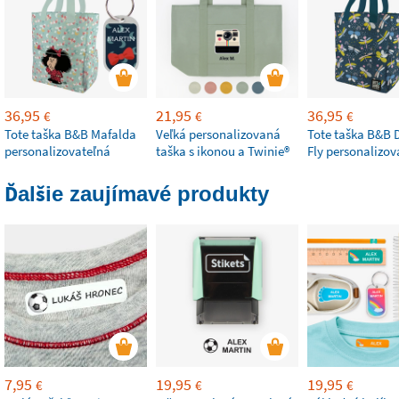
36,95
21,95
36,95
€
€
€
Tote taška B&B Mafalda
Veľká personalizovaná
Tote taška B&B 
personalizovateľná
taška s ikonou a Twinie®
Fly personalizov
Ďalšie zaujímavé produkty
7,95
19,95
19,95
€
€
€