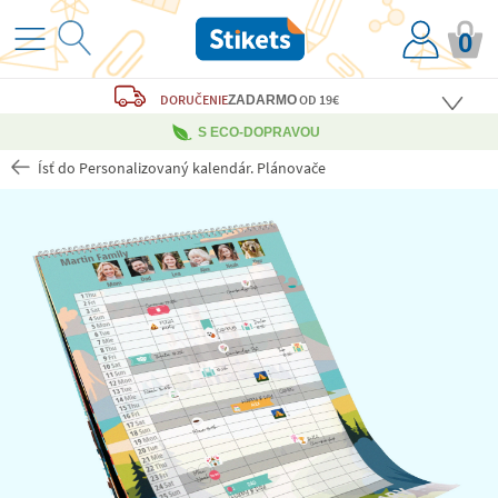
0
DORUČENIE
OD 19€
ZADARMO
S ECO-DOPRAVOU
Ísť do Personalizovaný kalendár. Plánovače