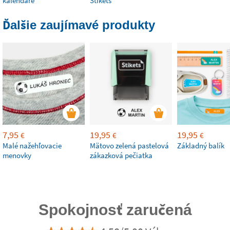
kalendáre
Stikets
Ďalšie zaujímavé produkty
7,95
19,95
19,95
€
€
€
Malé nažehľovacie
Mätovo zelená pastelová
Základný balík
menovky
zákazková pečiatka
Spokojnosť zaručená