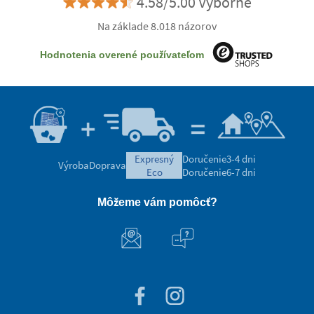
4.58/5.00 Výborne
Na základe 8.018 názorov
Hodnotenia overené používateľom
expresný
Doručenie
3-4 dni
Výroba
Doprava
eco
Doručenie
6-7 dni
Môžeme vám pomôcť?