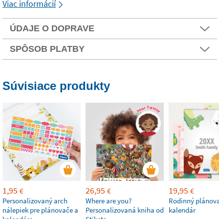
Viac informácií
ÚDAJE O DOPRAVE
SPÔSOB PLATBY
Súvisiace produkty
1,95
26,95
19,95
€
€
€
Personalizovaný arch
Where are you?
Rodinný plánov
nálepiek pre plánovače a
Personalizovaná kniha od
kalendár