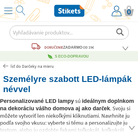
0
DORUČENIE
OD 19€
ZADARMO
S ECO-DOPRAVOU
Ísť do Darčeky na mieru
Személyre szabott LED-lámpák
névvel
sú
Personalizované LED lampy
ideálnym doplnkom
. Svoju si
na dekoráciu vášho domova aj ako darček
môžete vytvoriť len niekoľkými kliknutiami. Navrhnite ju
podľa svojho vkusu: vyberte si tému a personalizujte ju
textom, alebo ju ozdobte fixkami toľkokrát, koľkokrát
chcete. Bude vyzerať skvele ako
dekoratívny prvok v