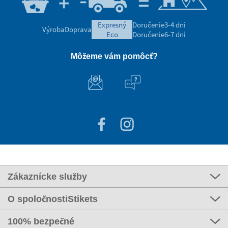
expresný
Doručenie
3-4 dni
Výroba
Doprava
eco
Doručenie
6-7 dni
Môžeme vám pomôcť?
Zákaznícke služby
O spoločnostiStikets
100% bezpečné