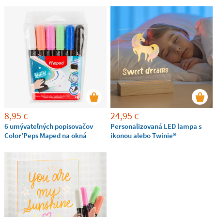
, zapnutá aj vypnutá
každej miestnosti
8,95
24,95
€
€
6 umývateľných popisovačov
Personalizovaná LED lampa s
Color'Peps Maped na okná
ikonou alebo Twinie®