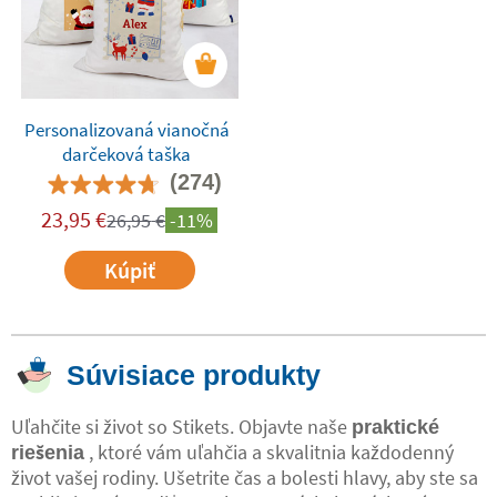
Personalizovaná vianočná
darčeková taška
(274)
23,95
€
26,95
€
-11%
Kúpiť
Súvisiace produkty
Uľahčite si život so Stikets. Objavte naše
praktické
, ktoré vám uľahčia a skvalitnia každodenný
riešenia
život vašej rodiny. Ušetrite čas a bolesti hlavy, aby ste sa