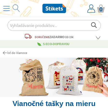
0
DORUČENIE
OD 19€
ZADARMO
S ECO-DOPRAVOU
Ísť do Vianoce
Vianočné tašky na mieru