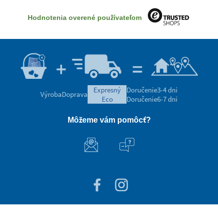
Hodnotenia overené používateľom
expresný
Doručenie
3-4 dni
Výroba
Doprava
eco
Doručenie
6-7 dni
Môžeme vám pomôcť?