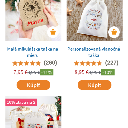
Malá mikulášska taška na
Personalizovaná vianočná
mieru
taška
(260)
(227)
7,95
€
8,95
€
8,95
€
-11%
9,95
€
-10%
Kúpiť
Kúpiť
10% zľava na 2