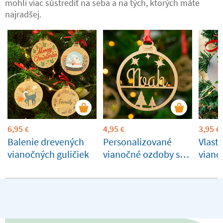
mohli viac sústrediť na seba a na tých, ktorých máte
najradšej.
6,95
4,95
3,95
€
€
€
Balenie drevených
Personalizované
Vlast
vianočných guličiek
vianočné ozdoby s
viano
menom a siluetou