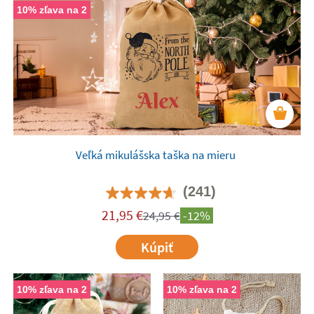
10% zľava na 2
Veľká mikulášska taška na mieru
(241)
21,95
€
24,95
€
-12%
Kúpiť
10% zľava na 2
10% zľava na 2