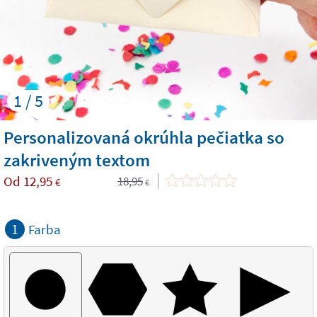
1 / 5
Personalizovaná okrúhla pečiatka so
zakriveným textom
Od
12,95
18,95
€
€
1
Farba