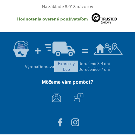
Na základe 8.018 názorov
Hodnotenia overené používateľom
expresný
Doručenie
3-4 dni
Výroba
Doprava
eco
Doručenie
6-7 dni
Môžeme vám pomôcť?