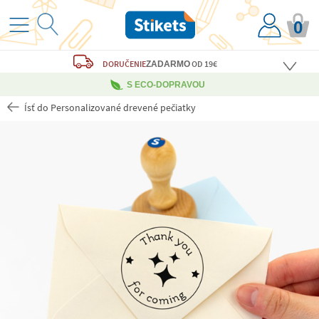
0
DORUČENIE
OD 19€
ZADARMO
S ECO-DOPRAVOU
Ísť do Personalizované drevené pečiatky