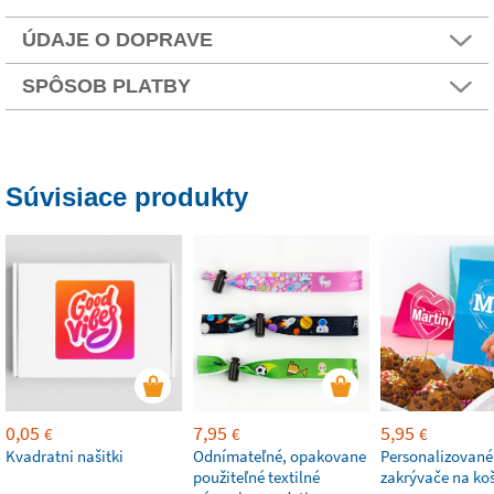
ÚDAJE O DOPRAVE
SPÔSOB PLATBY
Súvisiace produkty
0,05
7,95
5,95
€
€
€
Kvadratni našitki
Odnímateľné, opakovane
Personalizované
použiteľné textilné
zakrývače na ko