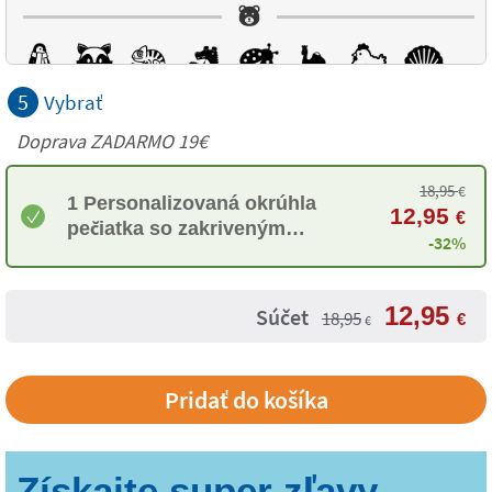
5
Vybrať
Doprava ZADARMO 19€
18,95
€
1 Personalizovaná okrúhla
12,95
€
pečiatka so zakriveným
-32%
textom
12,95
Súčet
18,95
€
€