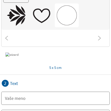
5 x 5 cm
2
Text