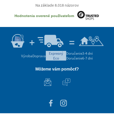
Na základe 8.018 názorov
Hodnotenia overené používateľom
expresný
Doručenie
3-4 dni
Výroba
Doprava
eco
Doručenie
6-7 dni
Môžeme vám pomôcť?