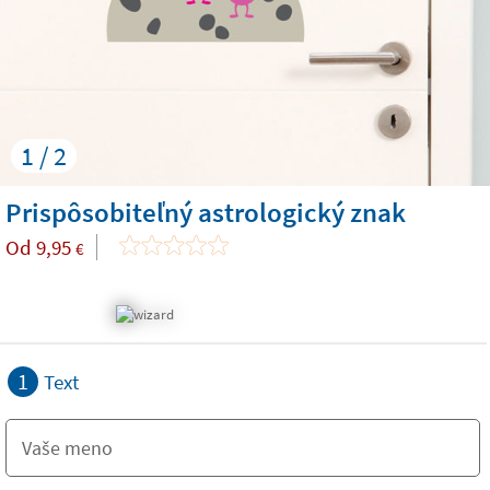
1 / 2
Prispôsobiteľný astrologický znak
Od
9,95
€
1
Text