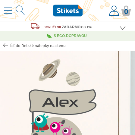
0
DORUČENIE
OD 19€
ZADARMO
S ECO-DOPRAVOU
Ísť do Detské nálepky na stenu