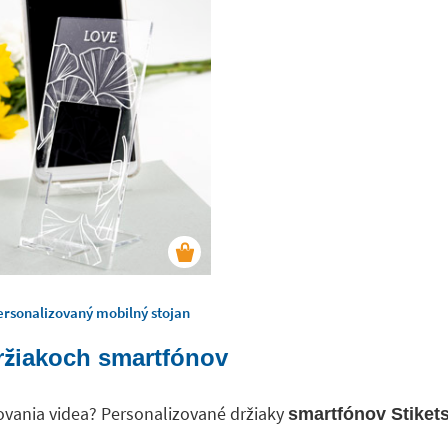
ersonalizovaný mobilný stojan
ržiakoch smartfónov
ovania videa? Personalizované držiaky
smartfónov Stiket