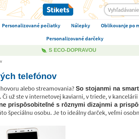
Personalizované pečiatky
Nálepky
Oblikovanje po 
Personalizované darčeky
S ECO-DOPRAVOU
ov
ých telefónov
eohovoru alebo streamovania?
So stojanmi na smart
. Či už ste v internetovej kaviarni, v triede, v kancelá
ne prispôsobiteľné s rôznymi dizajnmi a pris
to špeciálnu osobu. Je to ideálny darček, veľmi osobný