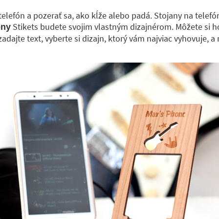
telefón a pozerať sa, ako kĺže alebo padá. Stojany na telef
Stikets budete svojim vlastným dizajnérom. Môžete si ho
óny
zadajte text, vyberte si dizajn, ktorý vám najviac vyhovuje, 