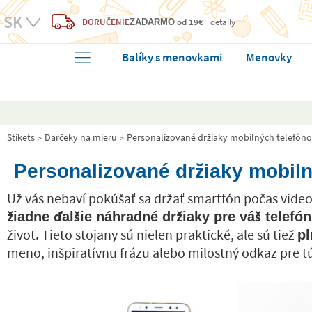
DORUČENIE
od 19€
detaily
ZADARMO
Balíky s menovkami
Menovky
Stikets
Darčeky na mieru
Personalizované držiaky mobilných telefón
Personalizované držiaky mobiln
Už vás nebaví pokúšať sa držať smartfón počas vid
žiadne ďalšie náhradné držiaky pre váš telefón
život. Tieto stojany sú nielen praktické, ale sú tiež
pl
meno, inšpiratívnu frázu alebo milostný odkaz pre tú