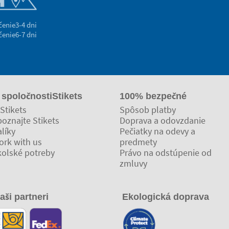
čenie
3-4 dni
čenie
6-7 dni
 spoločnostiStikets
100% bezpečné
Stikets
Spôsob platby
oznajte Stikets
Doprava a odovzdanie
líky
Pečiatky na odevy a
ork with us
predmety
kolské potreby
Právo na odstúpenie od
zmluvy
aši partneri
Ekologická doprava