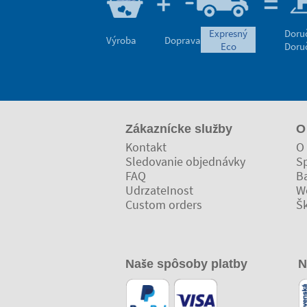
expresný
Doru
Výroba
Doprava
eco
Doru
Zákaznícke služby
O
Kontakt
O 
Sledovanie objednávky
Sp
FAQ
Ba
UdrzateInost
W
Custom orders
Š
Naše spôsoby platby
N