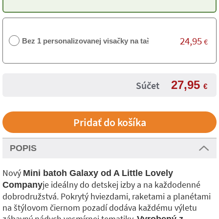
24,95
Bez 1 personalizovanej visačky na tašku
€
27,95
Súčet
€
POPIS
Nový
Mini batoh Galaxy od A Little Lovely
je ideálny do detskej izby a na každodenné
Company
dobrodružstvá. Pokrytý hviezdami, raketami a planétami
na štýlovom čiernom pozadí dodáva každému výletu
zábavný nádych vesmírnej tematiky.