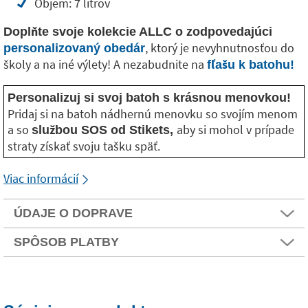
Objem: 7 litrov
Doplňte svoje kolekcie ALLC o zodpovedajúci
, ktorý je nevyhnutnosťou do
personalizovaný obedár
školy a na iné výlety! A nezabudnite na
fľašu k batohu!
Personalizuj si svoj batoh s krásnou menovkou!
Pridaj si na batoh nádhernú menovku so svojím menom
a so
aby si mohol v prípade
službou SOS od Stikets,
straty získať svoju tašku späť.
Viac informácií
ÚDAJE O DOPRAVE
SPÔSOB PLATBY