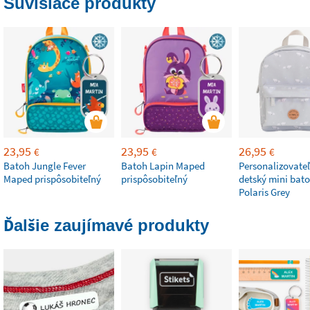
Súvisiace produkty
23,95
23,95
26,95
€
€
€
Batoh Jungle Fever
Batoh Lapin Maped
Personalizovate
Maped prispôsobiteľný
prispôsobiteľný
detský mini bat
Polaris Grey
Ďalšie zaujímavé produkty