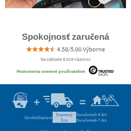
Spokojnosť zaručená
4.58/5.00 Výborne
Na základe 8.018 názorov
Hodnotenia overené používateľom
expresný
Doručenie
3-4 dni
Výroba
Doprava
eco
Doručenie
6-7 dni