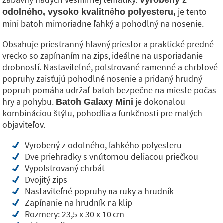
Vyrobený z
je tento
odolného, ​​vysoko kvalitného polyesteru,
mini batoh mimoriadne ľahký a pohodlný na nosenie.
Obsahuje priestranný hlavný priestor a praktické predné
vrecko so zapínaním na zips, ideálne na usporiadanie
drobností. Nastaviteľné, polstrované ramenné a chrbtové
popruhy zaisťujú pohodlné nosenie a pridaný hrudný
popruh pomáha udržať batoh bezpečne na mieste počas
hry a pohybu.
je dokonalou
Batoh Galaxy Mini
kombináciou štýlu, pohodlia a funkčnosti pre malých
objaviteľov.
Vyrobený z odolného, ​​ľahkého polyesteru
Dve priehradky s vnútornou deliacou priečkou
Vypolstrovaný chrbát
Dvojitý zips
Nastaviteľné popruhy na ruky a hrudník
Zapínanie na hrudník na klip
Rozmery: 23,5 x 30 x 10 cm