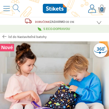
0
DORUČENIE
OD 19€
ZADARMO
S ECO-DOPRAVOU
Ísť do Nastaviteľné batohy
Nové