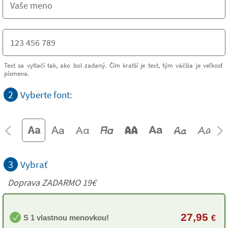
Text sa vytlačí tak, ako bol zadaný. Čím kratší je text, tým väčšia je veľkosť
písmena.
2
Vyberte font:
3
Vybrať
Doprava ZADARMO 19€
27,95
S 1 vlastnou menovkou!
€