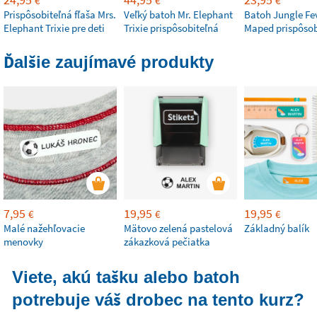
€
€
€
Prispôsobiteľná fľaša Mrs.
Veľký batoh Mr. Elephant
Batoh Jungle Fe
Elephant Trixie pre deti
Trixie prispôsobiteľná
Maped prispôsob
Ďalšie zaujímavé produkty
7,95
19,95
19,95
€
€
€
Malé nažehľovacie
Mätovo zelená pastelová
Základný balík
menovky
zákazková pečiatka
Viete, akú tašku alebo batoh
potrebuje váš drobec na tento kurz?