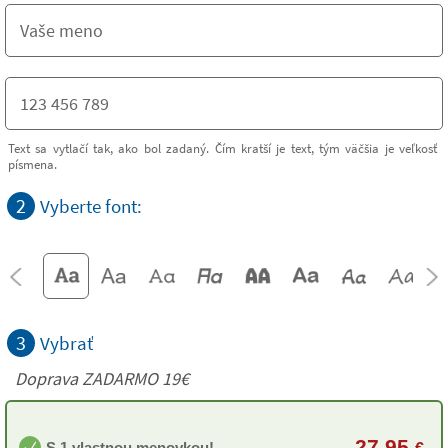
Text sa vytlačí tak, ako bol zadaný. Čím kratší je text, tým väčšia je veľkosť
písmena.
2
Vyberte font:
3
Vybrať
Doprava ZADARMO 19€
27,95
S 1 vlastnou menovkou!