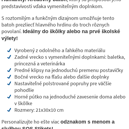
predstavivosti vďaka vymeniteľným doplnkom.
S roztomilým a funkčným dizajnom umožňuje tento
batoh prezliecť hlavného hrdinu do troch rôznych
povolaní.
Ideálny do škôlky alebo na prvé školské
výlety!
Vyrobený z odolného a ľahkého materiálu
Zadné vrecko s vymeniteľnými doplnkami: baletka,
princezná a veterinárka
Predné klipsy na jednoduchú premenu postavičky
Bočné vrecko na fľašu alebo ďalšie doplnky
Nastaviteľné polstrované popruhy pre väčšie
pohodlie
Horné pútko na jednoduché zavesenie doma alebo
v škôlke
Rozmery: 21x30x10 cm
Personalizujte ho ešte viac
odznakom s menom a
službou SOS Stikets!