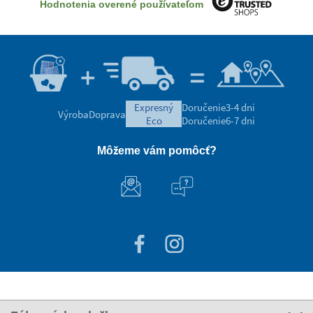
Hodnotenia overené používateľom
expresný
Doručenie
3-4 dni
Výroba
Doprava
eco
Doručenie
6-7 dni
Môžeme vám pomôcť?