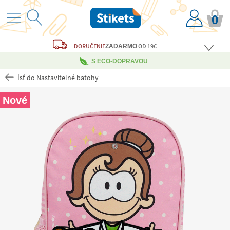
0
DORUČENIE
OD 19€
ZADARMO
S ECO-DOPRAVOU
Ísť do Nastaviteľné batohy
Nové