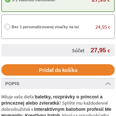
€
24,95
Bez 1 personalizovanej visačky na tašku
€
27,95
Súčet
€
POPIS
Miluje vaše dieťa
baletky, rozprávky o princovi a
? Splňte mu každodenné
princeznej alebo zvieratká
dobrodružstvá s
interaktívnym batohom profesií Me
, ktorý sa prispôsobí jeho
Humanity. Kreatívny batoh