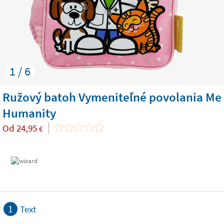
1 / 6
Ružový batoh Vymeniteľné povolania Me
Humanity
Od
24,95
€
1
Text