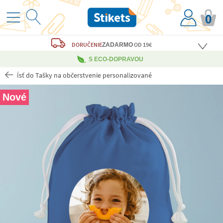
0
DORUČENIE
OD 19€
ZADARMO
S ECO-DOPRAVOU
Ísť do Tašky na občerstvenie personalizované
Nové