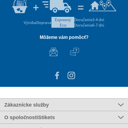
expresný
Doručenie
3-4 dni
Výroba
Doprava
eco
Doručenie
6-7 dni
Môžeme vám pomôcť?
Zákaznícke služby
O spoločnostiStikets