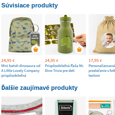
Súvisiace produkty
24,95
24,95
17,95
€
€
€
Mini batoh dinosaura od
Prispôsobiteľná fľaša Mr.
Personalizovaná
A Little Lovely Company
Dino Trixie pre deti
prezlečenie s fot
prispôsobiteľná
textom
Ďalšie zaujímavé produkty