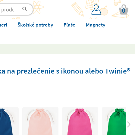
0
meri
Školské potreby
Fľaše
Magnety
a na prezlečenie s ikonou alebo Twinie®️