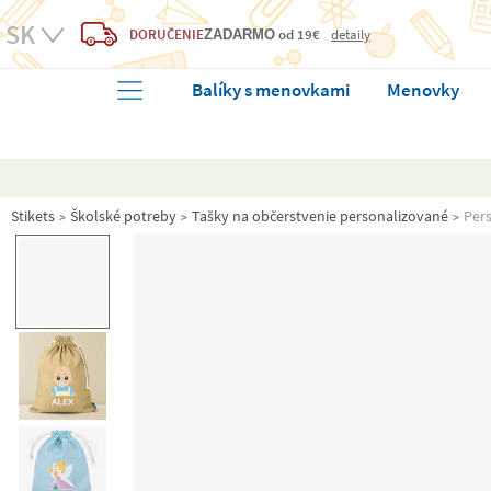
DORUČENIE
od 19€
detaily
ZADARMO
Balíky s menovkami
Menovky
Stikets
Školské potreby
Tašky na občerstvenie personalizované
Pers