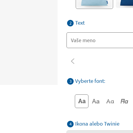
Text
2
Vyberte font:
3
Ikona alebo Twinie
4