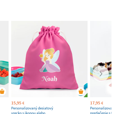
15,95
17,95
€
€
Personalizovaný desiatový
Personalizovan
vrecko s ikonou alebo
prezlečenie s 