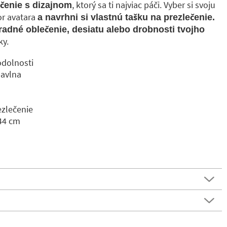
, ktorý sa ti najviac páči. Vyber si svoju
ečenie s dizajnom
or avatara
a navrhni si vlastnú tašku na prezlečenie.
radné oblečenie, desiatu alebo drobnosti tvojho
ky.
odolnosti
bavlna
ezlečenie
 44 cm