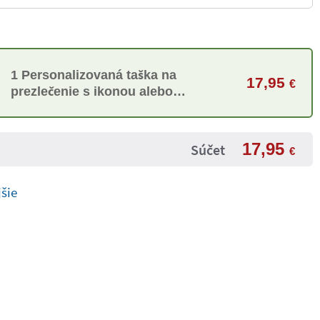
1 Personalizovaná taška na
17,95
€
prezlečenie s ikonou alebo
Twinie®️
17,95
Súčet
€
jšie