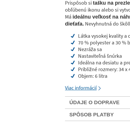
Prispôsob si
tašku na prezl
obľúbenú ikonu alebo si vytv
Má
ideálnu veľkosť na náh
Nevyhnutná do škôl
dieťaťa.
Látka vysokej kvality a 
70 % polyester a 30 % 
Nezráža sa
Nastaviteľná šnúrka
Ideálna na desiatu a pr
Približné rozmery: 34 x
Objem: 6 litra
Viac informácií
ÚDAJE O DOPRAVE
SPÔSOB PLATBY