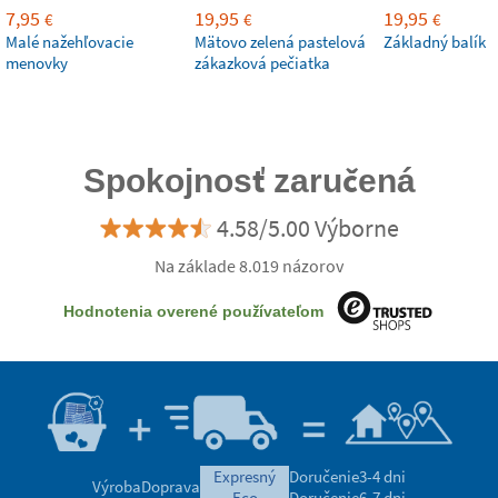
7,95
19,95
19,95
€
€
€
Malé nažehľovacie
Mätovo zelená pastelová
Základný balík
menovky
zákazková pečiatka
Spokojnosť zaručená
4.58/5.00 Výborne
Na základe 8.019 názorov
Hodnotenia overené používateľom
expresný
Doručenie
3-4 dni
Výroba
Doprava
eco
Doručenie
6-7 dni