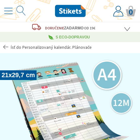
0
DORUČENIE
OD 19€
ZADARMO
S ECO-DOPRAVOU
Ísť do Personalizovaný kalendár. Plánovače
21x29,7 cm