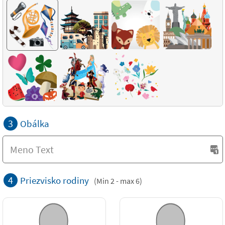
3
Obálka
4
Priezvisko rodiny
(Min 2 - max 6)