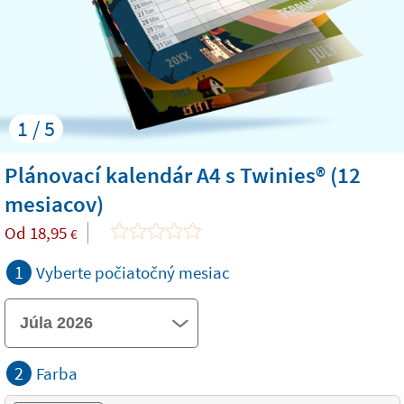
1 / 5
Plánovací kalendár A4 s Twinies® (12
mesiacov)
Od
18,95
€
1
Vyberte počiatočný mesiac
2
Farba