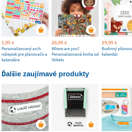
1,95
26,95
19,95
€
€
€
Personalizovaný arch
Where are you?
Rodinný plánov
nálepiek pre plánovače a
Personalizovaná kniha od
kalendár
kalendáre
Stikets
Ďalšie zaujímavé produkty