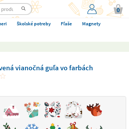
0
meri
Školské potreby
Fľaše
Magnety
vená vianočná guľa vo farbách