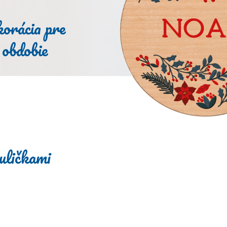
korácia pre
 obdobie
uličkami