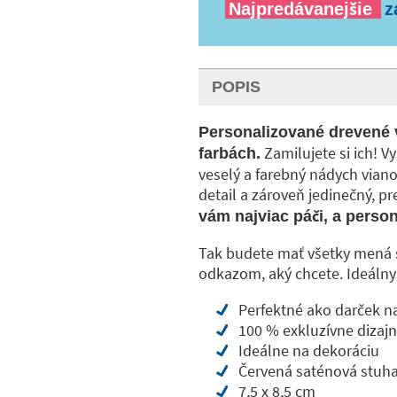
Najpredávanejšie
z
POPIS
Personalizované drevené v
Zamilujete si ich! Vy
farbách.
veselý a farebný nádych vian
detail a zároveň jedinečný, p
vám najviac páči, a perso
Tak budete mať všetky mená s
odkazom, aký chcete. Ideálny 
Perfektné ako darček n
100 % exkluzívne dizaj
Ideálne na dekoráciu
Červená saténová stuh
7,5 x 8,5 cm