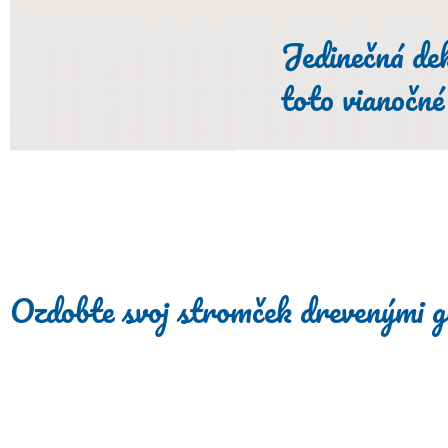
Jedinečná de
toto vianočné
Ozdobte svoj stromček drevenými g