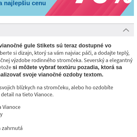
a najlepšiu cenu
ianočné gule Stikets sú teraz dostupné vo
berte si dizajn, ktorý sa vám najviac páči, a dodajte teplý,
očnej výzdobe rodinného stromčeka. Severský a elegantný
retože
si môžete vybrať textúru pozadia, ktorá sa
nalizovať svoje vianočné ozdoby textom.
vojich blízkych na stromčeku, alebo ho ozdobíte
detail na tieto Vianoce.
a Vianoce
ny
a zahrnutá