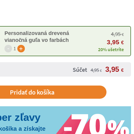
Personalizovaná drevená
4,95
€
vianočná guľa vo farbách
3,95
€
-
+
1
20% ušetríte
3,95
Súčet
4,95
€
€
košíka a získajte