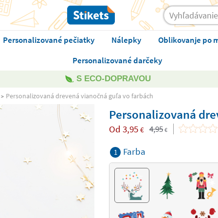
Personalizované pečiatky
Nálepky
Oblikovanje po 
Personalizované darčeky
S ECO-DOPRAVOU
Personalizovaná drevená vianočná guľa vo farbách
Personalizovaná dre
Od
3,95
4,95
€
€
Farba
1