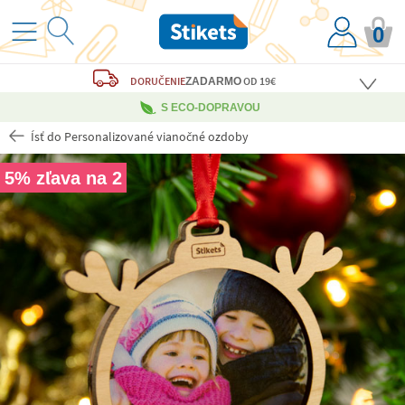
0
DORUČENIE
OD 19€
ZADARMO
S ECO-DOPRAVOU
Ísť do Personalizované vianočné ozdoby
5% zľava na 2