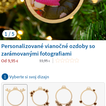
1 / 5
Personalizované vianočné ozdoby so
zarámovanými fotografiami
Od
9,95
11,95
€
€
1
Vyberte si svoj dizajn