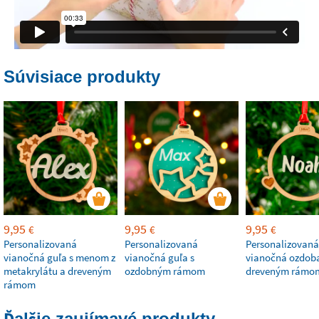
Súvisiace produkty
9,95
9,95
9,95
€
€
€
Personalizovaná
Personalizovaná
Personalizovaná
vianočná guľa s menom z
vianočná guľa s
vianočná ozdoba
metakrylátu a dreveným
ozdobným rámom
dreveným rámo
rámom
Ďalšie zaujímavé produkty