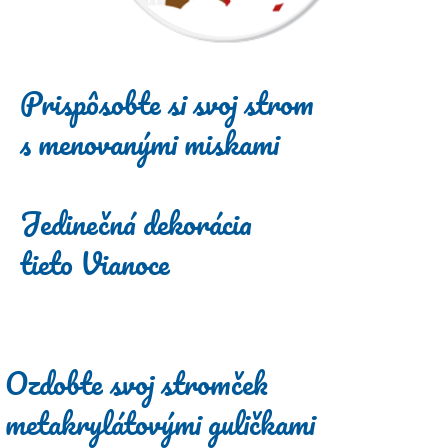
Prispôsobte si svoj strom
s menovanými miskami
Jedinečná dekorácia
tieto Vianoce
Ozdobte svoj stromček
metakrylátovými guličkami