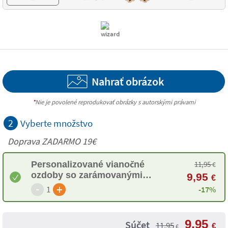
Nahrať obrázok
*
Nie je povolené reprodukovať obrázky s autorskými právami
2
Vyberte množstvo
Doprava ZADARMO 19€
Personalizované vianočné
11,95
€
ozdoby so zarámovanými
9,95
€
fotografiami
-
+
1
-17%
9,95
Súčet
11,95
€
€