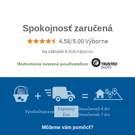
Spokojnosť zaručená
4.58/5.00 Výborne
Na základe 8.018 názorov
Hodnotenia overené používateľom
expresný
Doručenie
3-4 dni
Výroba
Doprava
eco
Doručenie
6-7 dni
Môžeme vám pomôcť?