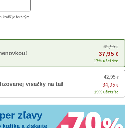
 kratší je text, tým
45,95
€
 menovkou!
37,95
€
17% ušetríte
42,95
€
34,95
lizovanej visačky na tašku
€
19% ušetríte
 košíka a získajte