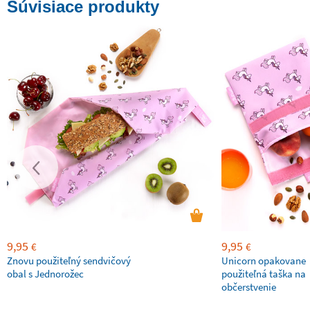
Súvisiace produkty
9,95
9,95
€
€
Znovu použiteľný sendvičový
Unicorn opakovane
obal s Jednorožec
použiteľná taška na
občerstvenie