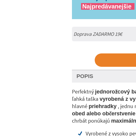
Najpredávanejšie
Doprava ZADARMO 19€
POPIS
Perfektný
jednorožcový b
ľahká taška
vyrobená z vy
hlavné
, jednu 
priehradky
obed alebo občerstvenie
chrbát ponúkajú
maximáln
Vyrobené z vysoko pe