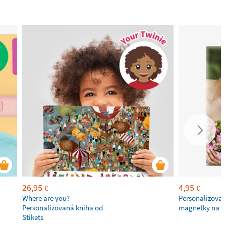
26,95
4,95
€
€
Where are you?
Personalizovan
Personalizovaná kniha od
magnetky na c
Stikets