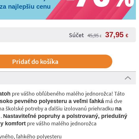
za najlepšiu cenu
37,95
Súčet
45,95
€
€
pre vášho obľúbeného malého jednorožca! Táto
atoh
má dve
soko pevného polyesteru a veľmi ľahká
na školské potreby a ďalšiu izolovanú priehradku
na
.
Nastaviteľné popruhy a polstrovaný, priedušný
pre vášho malého jednorožca
y komfort
vného, ľahkého polyesteru