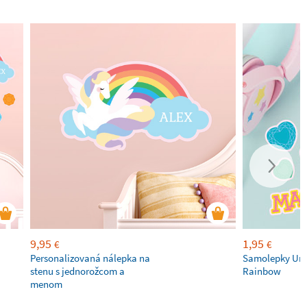
9,95
1,95
€
€
Personalizovaná nálepka na
Samolepky Uni
stenu s jednorožcom a
Rainbow
menom