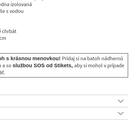
jedna izolovaná
aše s vodou
 chrbát
 cm
Pridaj si na batoh nádhernú
atoh s krásnou menovkou!
 a so
aby si mohol v prípade
službou SOS od Stikets,
äť.