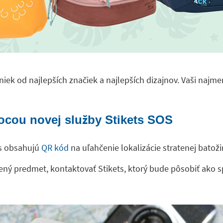
niek od najlepších značiek a najlepších dizajnov. Vaši najmen
ocou novej služby Stikets SOS
ts obsahujú
QR kód
na uľahčenie lokalizácie stratenej batož
ný predmet, kontaktovať Stikets, ktorý bude pôsobiť ako sp