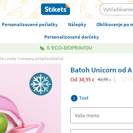
Personalizované pečiatky
Nálepky
Oblikovanje po 
Personalizované darčeky
S ECO-DOPRAVOU
tle Lovely Company prispôsobiteľná
Batoh Unicorn od A
Od
34,95
42,95
€
€
Text
1