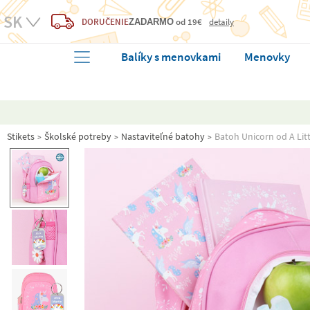
DORUČENIE
od 19€
detaily
ZADARMO
Balíky s menovkami
Menovky
Stikets
Školské potreby
Nastaviteľné batohy
Batoh Unicorn od A Lit