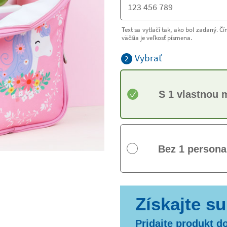
Text sa vytlačí tak, ako bol zadaný. Čím
väčšia je veľkosť písmena.
Vybrať
2
S 1 vlastnou
Bez 1 persona
Pridajte produkt do