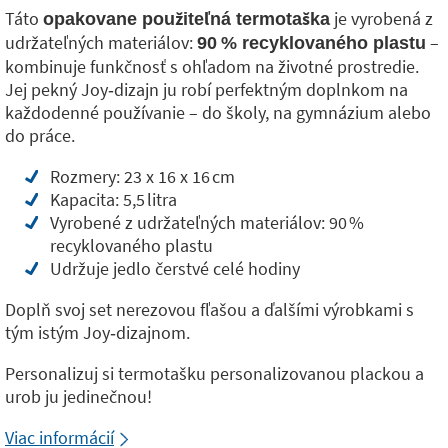
Táto
je vyrobená z
opakovane použiteľná termotaška
udržateľných materiálov:
–
90 % recyklovaného plastu
kombinuje funkčnosť s ohľadom na životné prostredie.
Jej pekný Joy‑dizajn ju robí perfektným doplnkom na
každodenné používanie – do školy, na gymnázium alebo
do práce.
Rozmery: 23 x 16 x 16 cm
Kapacita: 5,5 litra
Vyrobené z udržateľných materiálov: 90 %
recyklovaného plastu
Udržuje jedlo čerstvé celé hodiny
Doplň svoj set nerezovou fľašou a ďalšími výrobkami s
tým istým Joy‑dizajnom.
Personalizuj si termotašku personalizovanou plackou a
urob ju jedinečnou!
Viac informácií