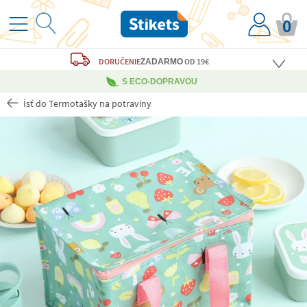
0
DORUČENIE
OD 19€
ZADARMO
S ECO-DOPRAVOU
Ísť do Termotašky na potraviny