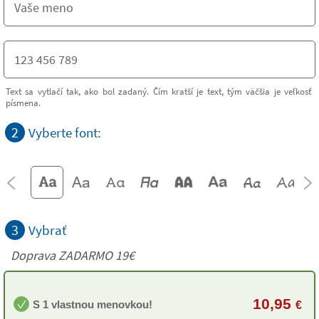
Text sa vytlačí tak, ako bol zadaný. Čím kratší je text, tým väčšia je veľkosť
písmena.
2
Vyberte font:
3
Vybrať
Doprava ZADARMO 19€
10,95
S 1 vlastnou menovkou!
€