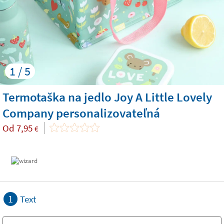
1 / 5
Termotaška na jedlo Joy A Little Lovely
Company personalizovateľná
Od
7,95
€
1
Text