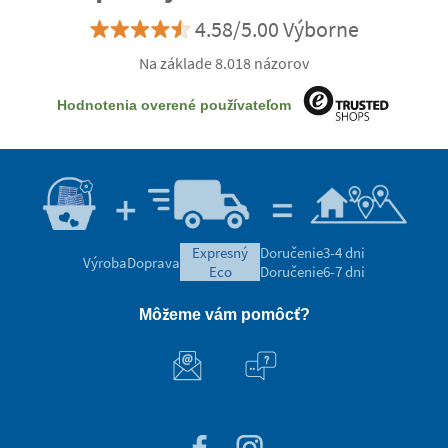
4.58/5.00 Výborne
Na základe 8.018 názorov
Hodnotenia overené používateľom
expresný
Doručenie
3-4 dni
Výroba
Doprava
eco
Doručenie
6-7 dni
Môžeme vám pomôcť?