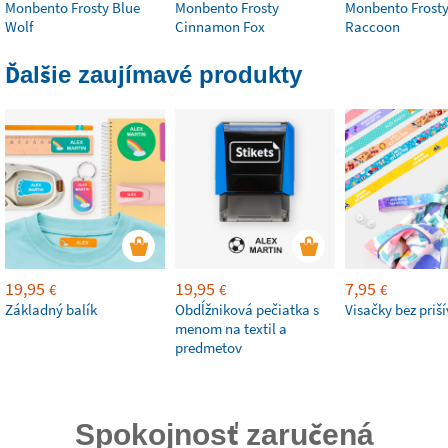
Monbento Frosty Blue
Monbento Frosty
Monbento Frosty
Wolf
Cinnamon Fox
Raccoon
Ďalšie zaujímavé produkty
19,95
19,95
7,95
€
€
€
Základný balík
Obdĺžniková pečiatka s
Visačky bez priš
menom na textil a
predmetov
Spokojnosť zaručená