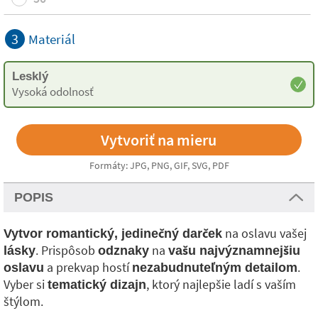
3
Materiál
Lesklý
Vysoká odolnosť
Formáty: JPG, PNG, GIF, SVG, PDF
POPIS
na oslavu vašej
Vytvor romantický, jedinečný darček
. Prispôsob
na
lásky
odznaky
vašu najvýznamnejšiu
a prekvap hostí
.
oslavu
nezabudnuteľným detailom
Vyber si
, ktorý najlepšie ladí s vaším
tematický dizajn
štýlom.