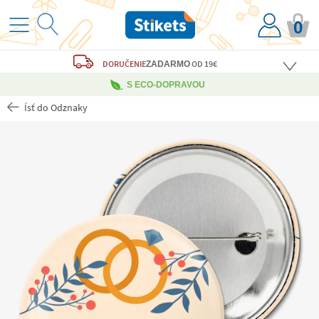
0
DORUČENIE
OD 19€
ZADARMO
S ECO-DOPRAVOU
Ísť do Odznaky