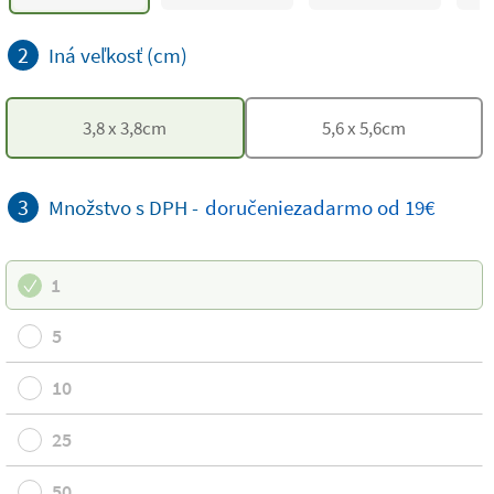
2
Iná veľkosť (cm)
3,8
x
3,8
cm
5,6
x
5,6
cm
3
Množstvo s DPH -
doručenie
zadarmo
od 19€
1
5
10
25
50