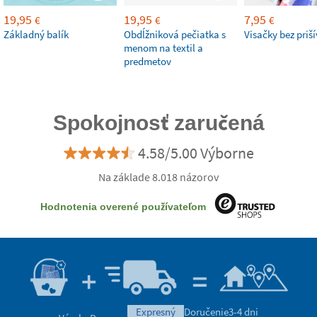
19,95
19,95
7,95
€
€
€
Základný balík
Obdĺžniková pečiatka s
Visačky bez priš
menom na textil a
predmetov
Spokojnosť zaručená
4.58/5.00 Výborne
Na základe 8.018 názorov
Hodnotenia overené používateľom
expresný
Doručenie
3-4 dni