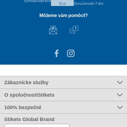
Výroba
Doprava
eco
Doručenie
6-7 dni
Môžeme vám pomôcť?
Zákaznícke služby
O spoločnostiStikets
100% bezpečné
Stikets Global Brand