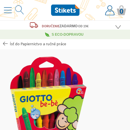
0
DORUČENIE
OD 19€
ZADARMO
S ECO-DOPRAVOU
Ísť do Papiernictvo a ručné práce