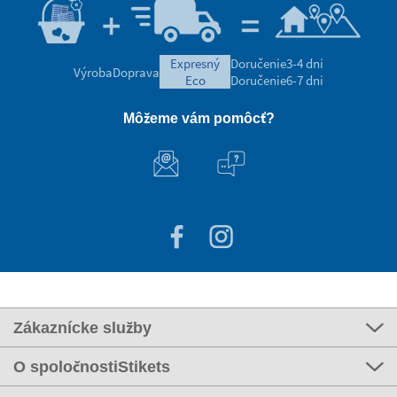
expresný
Doručenie
3-4 dni
Výroba
Doprava
eco
Doručenie
6-7 dni
Môžeme vám pomôcť?
Zákaznícke služby
O spoločnostiStikets