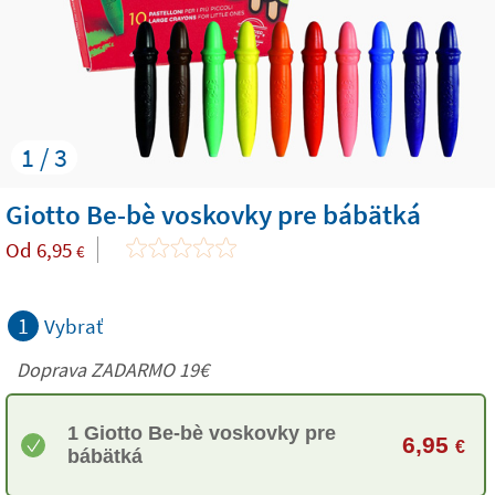
1 / 3
Giotto Be-bè voskovky pre bábätká
Od
6,95
€
1
Vybrať
Doprava ZADARMO 19€
1 Giotto Be-bè voskovky pre
6,95
€
bábätká