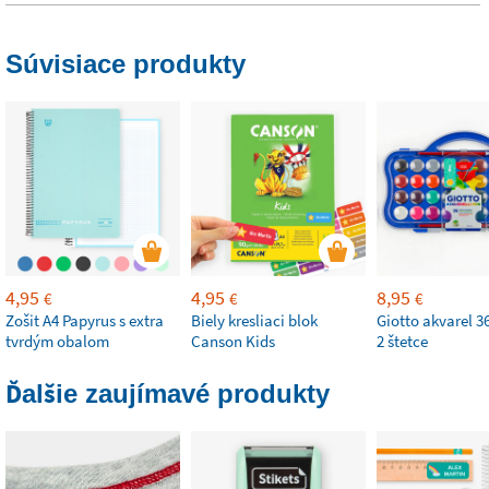
Súvisiace produkty
4,95
4,95
8,95
€
€
€
Zošit A4 Papyrus s extra
Biely kresliaci blok
Giotto akvarel 36
tvrdým obalom
Canson Kids
2 štetce
Ďalšie zaujímavé produkty