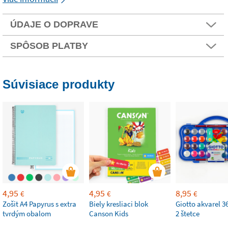
ÚDAJE O DOPRAVE
SPÔSOB PLATBY
Súvisiace produkty
4,95
4,95
8,95
€
€
€
Zošit A4 Papyrus s extra
Biely kresliaci blok
Giotto akvarel 36
tvrdým obalom
Canson Kids
2 štetce