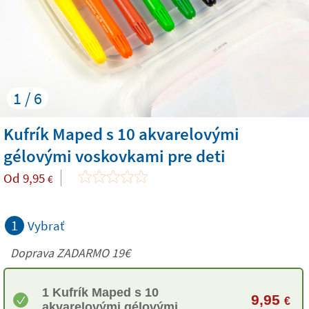
1 / 6
Kufrík Maped s 10 akvarelovými
gélovými voskovkami pre deti
Od
9,95
€
1
Vybrať
Doprava ZADARMO 19€
1 Kufrík Maped s 10
9,95
€
akvarelovými gélovými