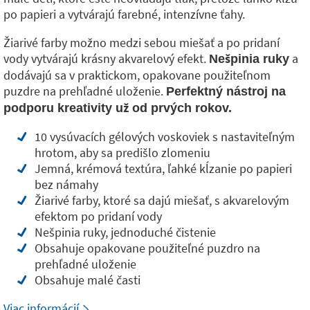
po papieri a vytvárajú farebné, intenzívne ťahy.
Žiarivé farby možno medzi sebou miešať a po pridaní
vody vytvárajú krásny akvarelový efekt.
a
Nešpinia ruky
dodávajú sa v praktickom, opakovane použiteľnom
puzdre na prehľadné uloženie.
Perfektný nástroj na
podporu kreativity už od prvých rokov.
10 vysúvacích gélových voskoviek s nastaviteľným
hrotom, aby sa predišlo zlomeniu
Jemná, krémová textúra, ľahké kĺzanie po papieri
bez námahy
Žiarivé farby, ktoré sa dajú miešať, s akvarelovým
efektom po pridaní vody
Nešpinia ruky, jednoduché čistenie
Obsahuje opakovane použiteľné puzdro na
prehľadné uloženie
Obsahuje malé časti
Viac informácií