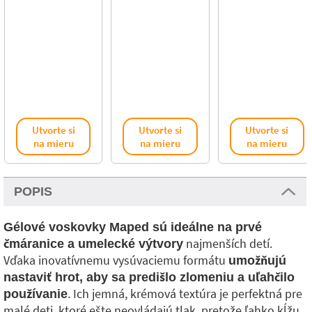
Utvorte si
Utvorte si
Utvorte si
na mieru
na mieru
na mieru
POPIS
Gélové voskovky Maped sú ideálne na prvé
najmenších detí.
čmáranice a umelecké výtvory
Vďaka inovatívnemu vysúvaciemu formátu
umožňujú
nastaviť hrot, aby sa predišlo zlomeniu a uľahčilo
. Ich jemná, krémová textúra je perfektná pre
používanie
malé deti, ktoré ešte neovládajú tlak, pretože ľahko kĺžu