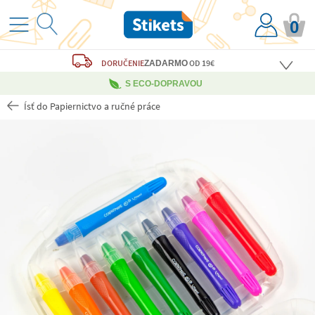
0
DORUČENIE
OD 19€
ZADARMO
S ECO-DOPRAVOU
Ísť do Papiernictvo a ručné práce