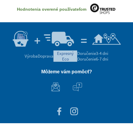
Hodnotenia overené používateľom
expresný
Doručenie
3-4 dni
Výroba
Doprava
eco
Doručenie
6-7 dni
Môžeme vám pomôcť?