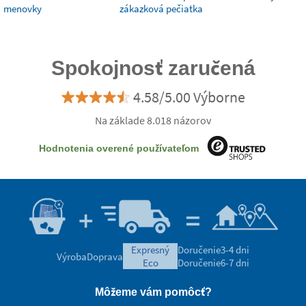
menovky
zákazková pečiatka
Spokojnosť zaručená
4.58/5.00 Výborne
Na základe 8.018 názorov
Hodnotenia overené používateľom
expresný
Doručenie
3-4 dni
Výroba
Doprava
eco
Doručenie
6-7 dni
Môžeme vám pomôcť?