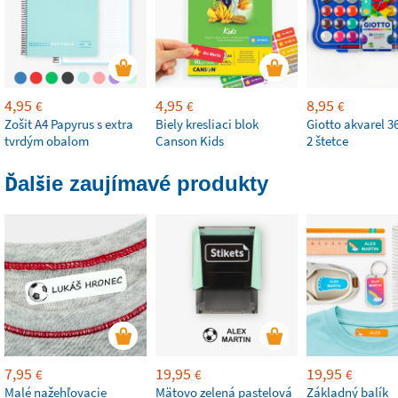
4,95
4,95
8,95
€
€
€
Zošit A4 Papyrus s extra
Biely kresliaci blok
Giotto akvarel 36
tvrdým obalom
Canson Kids
2 štetce
Ďalšie zaujímavé produkty
7,95
19,95
19,95
€
€
€
Malé nažehľovacie
Mätovo zelená pastelová
Základný balík