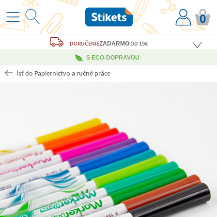
0
DORUČENIE
OD 19€
ZADARMO
S ECO-DOPRAVOU
Ísť do Papiernictvo a ručné práce