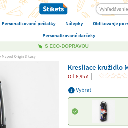
Personalizované pečiatky
Nálepky
Oblikovanje po 
Personalizované darčeky
S ECO-DOPRAVOU
o Maped Origin 3 kusy
Kresliace kružidlo 
Od
6,95
€
Vybrať
1