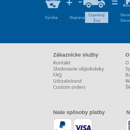
expresný
Doru
Výroba
Doprava
eco
Doru
Zákaznícke služby
O
Kontakt
O 
Sledovanie objednávky
Sp
FAQ
Ba
UdrzateInost
W
Custom orders
Š
Naše spôsoby platby
N