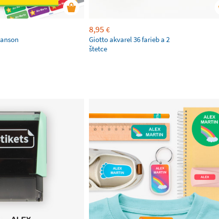
8,95
€
 Canson
Giotto akvarel 36 farieb a 2
štetce