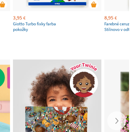
3,95
8,95
€
€
Giotto Turbo fixky farba
Farebné ceruzk
pokožky
Stilnovo v odti