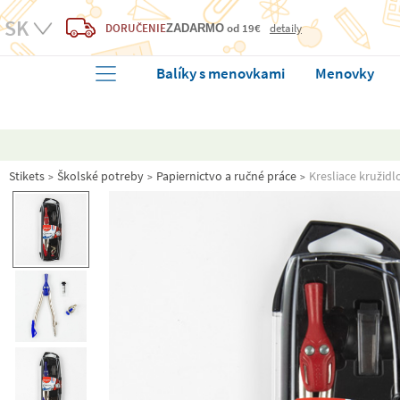
DORUČENIE
od 19€
detaily
ZADARMO
Balíky s menovkami
Menovky
Stikets
Školské potreby
Papiernictvo a ručné práce
Kresliace kružidl