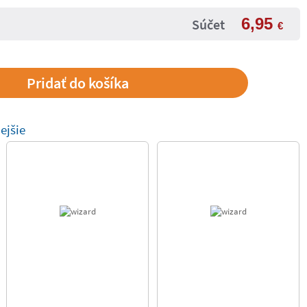
6,95
Súčet
€
ejšie