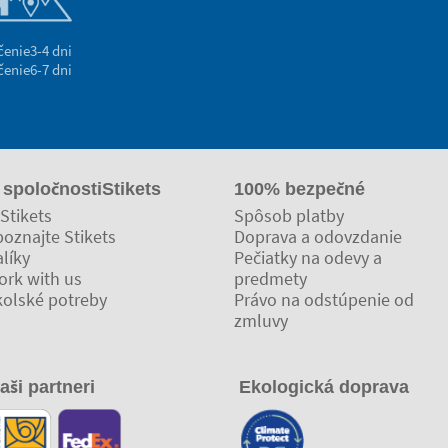
čenie
3-4 dni
čenie
6-7 dni
 spoločnostiStikets
100% bezpečné
Stikets
Spôsob platby
oznajte Stikets
Doprava a odovzdanie
líky
Pečiatky na odevy a
ork with us
predmety
kolské potreby
Právo na odstúpenie od
zmluvy
aši partneri
Ekologická doprava