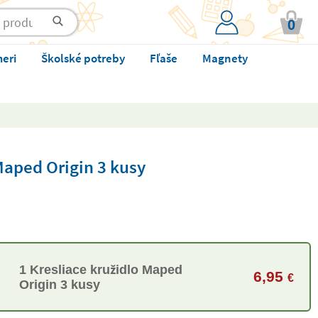
0
meri
Školské potreby
Fľaše
Magnety
Maped Origin 3 kusy
1 Kresliace kružidlo Maped
6,95
€
Origin 3 kusy