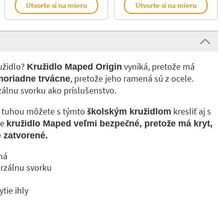
Utvorte si na mieru
Utvorte si na mieru
užidlo?
vyniká, pretože má
Kružidlo Maped Origin
, pretože jeho ramená sú z ocele.
moriadne trvácne
álnu svorku ako príslušenstvo.
u tuhou môžete s týmto
kresliť aj s
školským kružidlom
je
kružidlo Maped veľmi bezpečné, pretože má kryt,
e zatvorené.
ná
rzálnu svorku
tie ihly