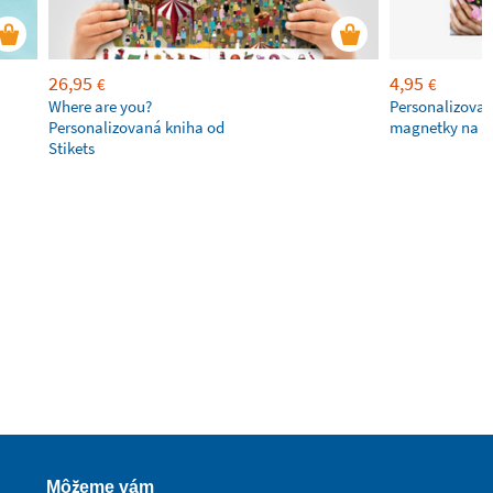
26,95
4,95
€
€
Where are you?
Personalizovan
Personalizovaná kniha od
magnetky na c
Stikets
Môžeme vám