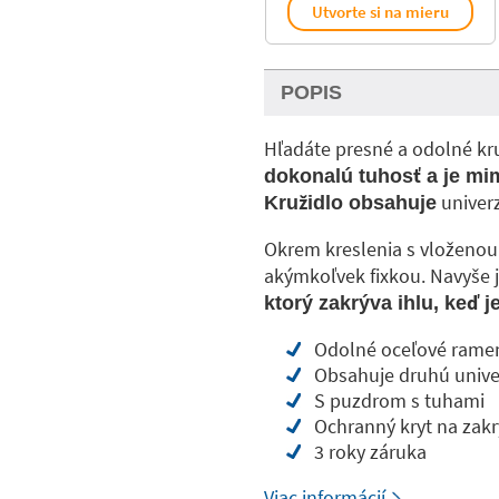
Utvorte si na mieru
POPIS
Hľadáte presné a odolné kr
dokonalú tuhosť a je mi
univerz
Kružidlo obsahuje
Okrem kreslenia s vloženo
akýmkoľvek fixkou. Navyše 
ktorý zakrýva ihlu, keď j
Odolné oceľové rame
Obsahuje druhú unive
S puzdrom s tuhami
Ochranný kryt na zakry
3 roky záruka
Viac informácií